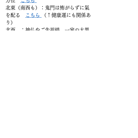
方位　
こちら 
北東（南西も）：鬼門は怖がらずに氣
を配る　
こちら 
（↑健康運にも関係あ
り） 
北西　：神仏やご先祖様、一家の大黒
柱　に関係が深い方位　
こちら 
また、さらにご参考になる方がいらっ
しゃいましたら
番外編仕事運にすぐ響く部屋　
こちら 
不妊治療＋風水　
こちら 