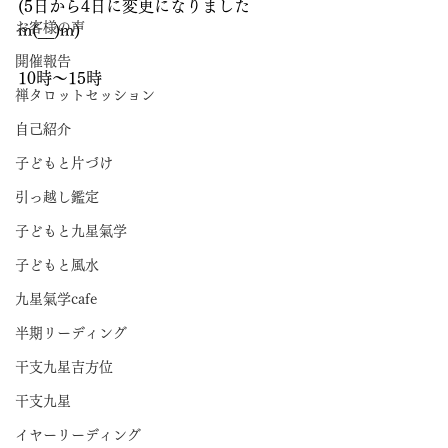
(5日から4日に変更になりました
お客様の声
m(__)m)
開催報告
10時～15時
禅タロットセッション
自己紹介
子どもと片づけ
引っ越し鑑定
子どもと九星氣学
子どもと風水
九星氣学cafe
半期リーディング
干支九星吉方位
干支九星
イヤーリーディング