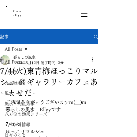
from
ellyy
記事
All Posts
暮らしの風水
All Posts
2023年6月12日
読了時間: 2分
7/4(火)東青梅ほっこりマル
吉方位
シェ ＠ギャラリーカフェあ
九星気学
ーとせだー
風水
ご訪問ありがとうございますm(__)m
風水・九星気学
暮らしの風水　Ellyyです
八方位の効果シリーズ
7/4(火)
イベント情報
ほっこりマルシェ
日々のこと