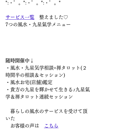
*:・゜。*:・゜。*:・゜。*
サービス一覧
　整えました♡
7つの風水・九星氣学メニュー
随時開催中↓
・風水・九星気学相談×禅タロット(２
時間半の相談＆セッション)
・風水お宅(店舗)鑑定
・貴方の九星を輝かせて生きる♪九星氣
学＆禅タロット連続セッション
　暮らしの風水のサービスを受けて頂
いた
　お客様の声は　
こちら