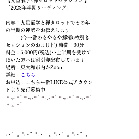
【九星氣学×禅タロットセッション 】
「2023年半期リーディング」
内容：九星氣学と禅タロットでその年
の半期の運勢をお伝えします
　　　(今一番のもやもや解消5枚引き
セッションのおまけ付) 時間：90分
料金：5,000円(税込)※上半期を受けて
頂いた方へは割引券配布しています
場所：東大和市内かZoom
詳細：
こちら
お申込：こちら←新LINE公式アカウン
トより先行募集中 　
＊.｡.＊ﾟ＊.｡.＊ﾟ＊.｡.＊ﾟ＊.｡.＊ﾟ＊.｡.＊ﾟ
＊.｡.＊ﾟ
:・゜。*:・゜*:・゜。*:・゜。*:・゜。