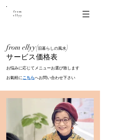
from
ellyy
from ellyy(
)
旧暮らしの風水
サービス価格表
お悩みに応じてメニューお選び致します
​お氣軽に
こちら
へお問い合わせ下さい