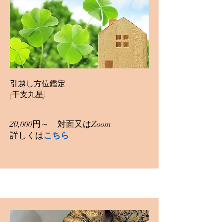
引越し方位鑑定
​(干支九星)
20,000円～ 対面又はZoom
​詳しくは
こちら