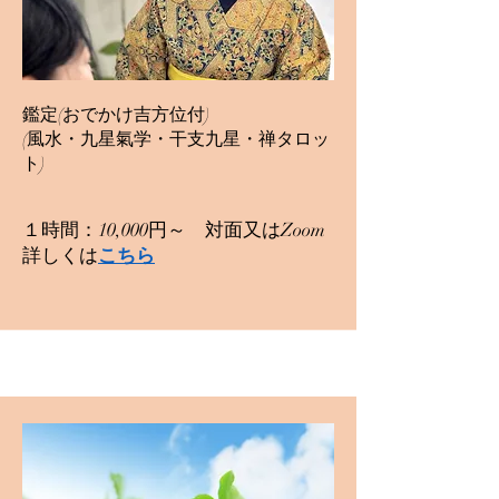
鑑定(おでかけ吉方位付)
​(風水・九星氣学・干支九星・禅タロッ
ト)
１時間：10,000円～ 対面又はZoom
​詳しくは
こちら