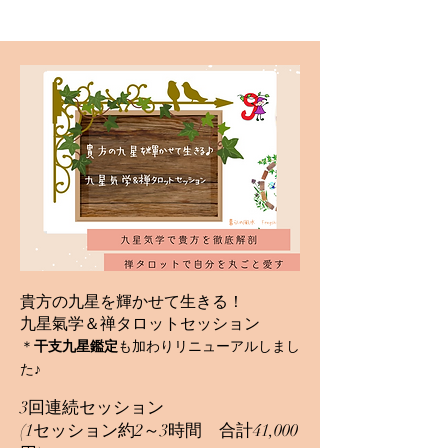
貴方の九星を輝かせて生きる！
九星氣学＆禅タロットセッション
＊
干支九星鑑定
も加わりリニューアルしまし
た♪
​3回連続セッション
(1セッション約2～3時間 合計41,000