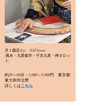
月１鑑定day @JJ house
​(風水・九星氣学・干支九星・禅タロッ
ト)
約20～60分：3,000～9,000円 東京都
東大和市立野
​詳しくは
こちら