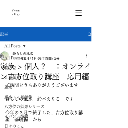
from
ellyy
記事
All Posts
暮らしの風水
All Posts
2020年5月27日
読了時間: 3分
家族 > 個人？ ：オンライ
吉方位
ン吉方位取り講座 応用編
九星気学
ご訪問どうもありがとうございます
風水
風水・九星気学
暮らしの風水　鈴木えりこ　です
八方位の効果シリーズ
今年の３月で終了した、吉方位取り講
イベント情報
座　基礎編　から
日々のこと