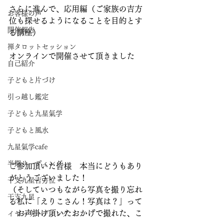
さらに進んで、応用編（ご家族の吉方
お客様の声
位も探せるようになることを目的とす
開催報告
る講座）
禅タロットセッション
オンラインで開催させて頂きました
自己紹介
子どもと片づけ
引っ越し鑑定
子どもと九星氣学
子どもと風水
九星氣学cafe
半期リーディング
ご参加頂いた皆様　本当にどうもあり
がとうございました！
干支九星吉方位
（そしていつもながら写真を撮り忘れ
干支九星
る私に「えりこさん！写真は？」って
　お声掛け頂いたおかげで撮れた、こ
イヤーリーディング