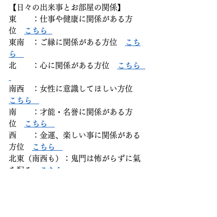
【日々の出来事とお部屋の関係】  
東　　：仕事や健康に関係がある方
位　
こちら  
東南　：ご縁に関係がある方位　
こち
ら   
北　　：心に関係がある方位　
こちら  
南西　：女性に意識してほしい方位　
こちら   
南　　：才能・名誉に関係がある方
位　
こちら   
西　　：金運、楽しい事に関係がある
方位　
こちら   
北東（南西も）：鬼門は怖がらずに氣
を配る　
こちら 
（↑健康運にも関係あり）  
北西　：神仏やご先祖様、一家の大黒
柱　に関係が深い方位　
こちら     