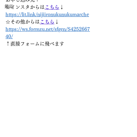
鑑定
☆インスタからは
こちら
↓
https://lit.link/nijiironukunukumarche
☆その他からは
こちら
↓
https://ws.formzu.net/sfgen/S4252667
40/
↑直接フォームに飛べます