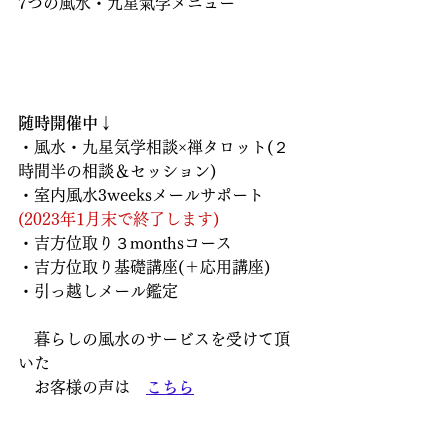
7つの風水・九星氣学メニュー
随時開催中↓
・風水・九星気学相談×禅タロット(２
時間半の相談＆セッション)
・室内風水3weeksメールサポート
(2023年1月末で終了します)
・吉方位取り３monthsコース
・吉方位取り基礎講座(＋応用講座)
・引っ越しメール鑑定
　暮らしの風水のサービスを受けて頂
いた
　お客様の声は　
こちら