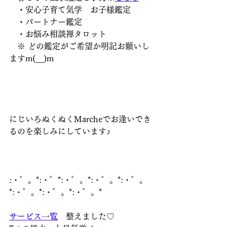
　・安心子育て気学　お子様鑑定
　・パートナー鑑定
　・お悩み相談禅タロット
　※ どの鑑定がご希望か明記お願いし
ますm(__)m
にじいろぬくぬくMarcheでお逢いでき
るのを楽しみにしています♪
:・゜。*:・゜*:・゜。*:・゜。*:・゜。
*:・゜。*:・゜。*:・゜。*
サービス一覧
　整えました♡