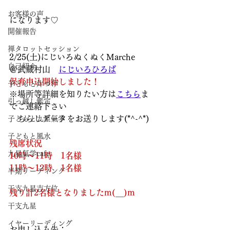
お客様の声
になります♡
開催報告
禅タロットセッション
2/25(土)にじいろぬくぬくMarche
自己紹介
＠武蔵村山　
にじいろひろば
保育申込開始しました！
子どもと片づけ
※場所等詳細を知りたい方は
こちら
ま
引っ越し鑑定
でご連絡下さい
ちらしデータをお送りします(*^-^*)
子どもと九星氣学
子どもと風水
残席状況
九星氣学cafe
10時～11時　1名様
11時～12時　1名様
半期リーディング
干支九星吉方位
残り計2名様となりましたm(__)m
干支九星
イヤーリーディング
お申し込み先：