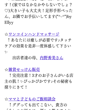
す！(家ではなかなかやらないでしょ？
♡)大きい子も大丈夫！足形手形ぺった
ん、お隣でお手伝いしてます(*^-^*)by 
Ellyy
☆
ワンコインハンドマッサージ
  ↑あなたには癒しが必要です♪タッチ
ケアの効果を是非一度体感して下さい
✨
　　出店者達の母、
内野秀美さん
☆
雑貨せっけん販売
　↑完売注意！3才のお子さんがいる店
主の肌！✨ぴっかぴかです♪その秘密も
探りにきて！
☆
ママと子どものご飯相談会
　↑ググっても出てこない、貴方の