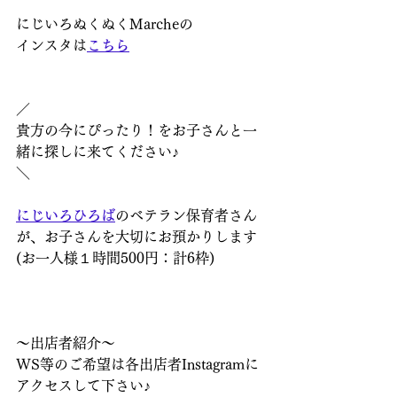
にじいろぬくぬくMarcheの
インスタは
こちら
／
貴方の今にぴったり！をお子さんと一
緒に探しに来てください♪
＼
にじいろひろば
のベテラン保育者さん
が、お子さんを大切にお預かりします
(お一人様１時間500円：計6枠) 
～出店者紹介～
WS等のご希望は各出店者Instagramに
アクセスして下さい♪