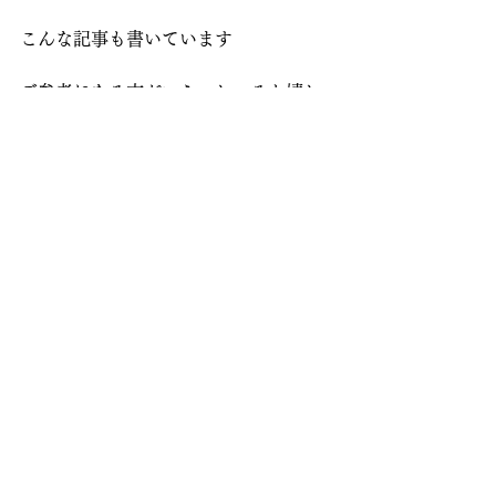
こんな記事も書いています
ご参考になる方がいらっしゃると嬉し
いです ↓
【日々の出来事とお部屋の関係】
東　　：仕事や健康に関係がある方
位　
こちら
東南　：ご縁に関係がある方位　
こち
ら 
北　　：心に関係がある方位　
こちら 
南西　：女性に意識してほしい方位　
こちら 
南　　：才能・名誉に関係がある方
位　
こちら 
西　　：金運、楽しい事に関係がある
方位　
こちら 
北東（南西も）：鬼門は怖がらずに氣