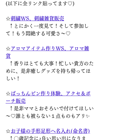
(以下に全リンク貼ってます♡) 
☆
刺繍WS、刺繍雑貨販売
  ↑とにかく一度見て！そして参加し
て！もう悶絶する可愛さ～♡
☆
アロマアイテム作りWS、アロマ雑
貨
  ↑香りはとても大事！忙しい貴方のた
めに、是非癒しグッズを持ち帰ってほ
しい！
☆
ぱっちんピン作り体験、アクセ＆ポ
ーチ販売
  ↑是非ママとおそろいで付けてほしい
～♡誰とも被らない１点ものもアリ✨
☆
お子様の手形足形へ名入れ(命名書)
  ↑〇歳記念に♪良い思い出になりま