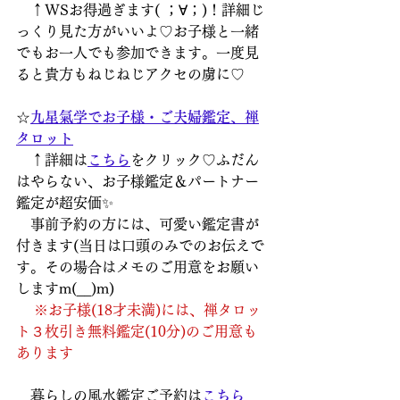
　↑WSお得過ぎます( ；∀；)！詳細じ
っくり見た方がいいよ♡お子様と一緒
でもお一人でも参加できます。一度見
ると貴方もねじねじアクセの虜に♡
☆
九星氣学でお子様・ご夫婦鑑定、禅
タロット
　↑詳細は
こちら
をクリック♡ふだん
はやらない、お子様鑑定＆パートナー
鑑定が超安価✨
　事前予約の方には、可愛い鑑定書が
付きます(当日は口頭のみでのお伝えで
す。その場合はメモのご用意をお願い
しますm(__)m)
※お子様(18才未満)には、禅タロッ
ト３枚引き無料鑑定(10分)のご用意も
あります
　暮らしの風水鑑定ご予約は
こちら