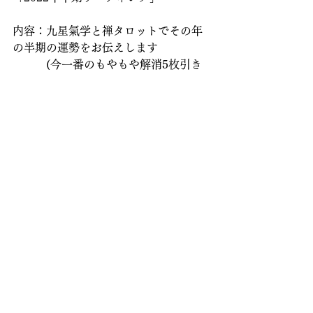
内容：九星氣学と禅タロットでその年
の半期の運勢をお伝えします
　　　(今一番のもやもや解消5枚引き
セッションのおまけ付) 時間：90分
料金：5,000円(税込)
場所：東大和市内かZoom
詳細：
こちら
お申込：
こちら
＊.｡.＊ﾟ＊.｡.＊ﾟ＊.｡.＊ﾟ＊.｡.＊ﾟ＊.｡.＊ﾟ
＊.｡.＊ﾟ
:・゜。*:・゜*:・゜。*:・゜。*:・゜。
*:・゜。*:・゜。*:・゜。*
サービス一覧
　整えました♡