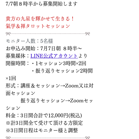
7/7朝８時半から募集開始します
貴方の九星を輝かせて生きる！
氣学＆禅タロットセッション
୨୧┈┈┈┈┈┈┈┈┈┈┈┈┈┈┈୨୧
モニター人数：5名様
お申込み開始：7月7日朝 ８時半～
募集媒体：
LINE公式アカウント
より
開催時間：・1セッション3時間×2回
　　　　　・振り返りセッション2時間
×1回
形式：講座＆セッション→Zoom又は対
面セッション
　　　振り返りセッション→Zoomセッ
ション
料金：3日間合計で12,000円(税込)
※計3日間全て受けて頂ける方限定 
※3日間日程はモニター様と調整
୨୧┈┈┈┈┈┈┈┈┈┈┈┈┈┈┈୨୧