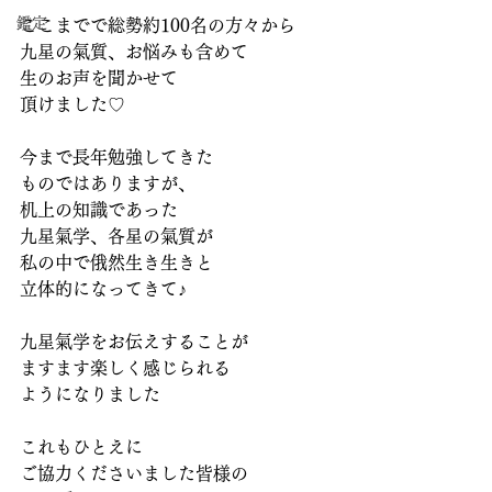
鑑定
ここまでで総勢約100名の方々から
九星の氣質、お悩みも含めて
生のお声を聞かせて
頂けました♡
今まで長年勉強してきた
ものではありますが、
机上の知識であった
九星氣学、各星の氣質が
私の中で俄然生き生きと
立体的になってきて♪
九星氣学をお伝えすることが
ますます楽しく感じられる
ようになりました
これもひとえに
ご協力くださいました皆様の