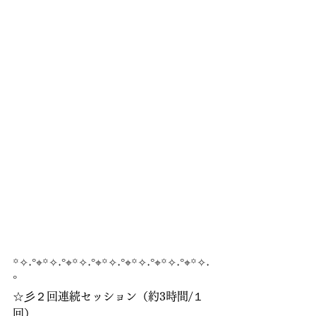
꙳✧˖°⌖꙳✧˖°⌖꙳✧˖°⌖꙳✧˖°⌖꙳✧˖°⌖꙳✧˖°⌖꙳✧˖
°
☆彡２回連続セッション（約3時間/１
回）