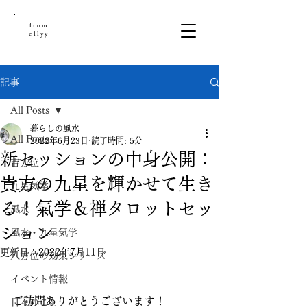
from
ellyy
記事
All Posts
暮らしの風水
All Posts
2022年6月23日
読了時間: 5分
新セッションの中身公開：
吉方位
貴方の九星を輝かせて生き
九星気学
る！氣学＆禅タロットセッ
風水
ション
風水・九星気学
更新日：
2022年7月11日
八方位の効果シリーズ
イベント情報
ご訪問ありがとうございます！
日々のこと