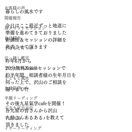
お客様の声
暮らしの風水です
開催報告
今日はここ最近ずっと地道に
禅タロットセッション
準備を進めてきておりました
自己紹介
新講座＆セッションの詳細を
発表させて頂きます
子どもと片づけ
引っ越し鑑定
昨年6月から
20分無料Zoomセッションで
子どもと九星氣学
約半年間、相談者様の生年月日を
子どもと風水
伺った上で、沢山のご相談を
九星氣学cafe
賜りました
半期リーディング
その後九星氣学cafeを開催！
干支九星吉方位
各九星の皆さんから沢山
九星さんあるある♪を教えて
干支九星
頂きました
イヤーリーディング