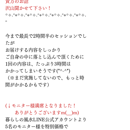
貴方のお話
沢山聞かせて下さい！
꙳✧˖°⌖꙳✧˖°⌖꙳✧˖°⌖꙳✧˖°⌖꙳✧˖°⌖꙳✧˖°⌖꙳✧˖
°
今まで最長で2時間半のセッションでし
たが
お届けする内容をしっかり
ご自身の中に落とし込んで頂くために
1回の内容は、たっぷり3時間は
かかってしまいそうです(*^-^*)
（※まだ実施してないので、もっと時
間がかかるかもです）
(↓モニター様満席となりました！
　　ありがとうございますm(__)m)
暮らしの風水LINE公式アカウントより
5名のモニター様を特別価格で