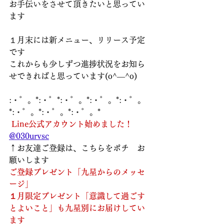
お手伝いをさせて頂きたいと思ってい
ます
１月末には新メニュー、リリース予定
です
これからも少しずつ進捗状況をお知ら
せできればと思っています(o^―^o)
:・゜。*:・゜*:・゜。*:・゜。*:・゜。
*:・゜。*:・゜。*:・゜。*
Line公式アカウント始めました！
@030urvsc
↑お友達ご登録は、こちらをポチ　お
願いします  
ご登録プレゼント「九星からのメッセ
ージ」
１月限定プレゼント「意識して過ごす
とよいこと」も九星別にお届けしてい
ます