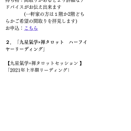
持ち物：間取りがあるとより詳細なア
ドバイスがお伝え出来ます
　　　　(一軒家の方は１階か2階どち
らかご希望の間取りを拝見します)
お申込：
こちら
２．「九星氣学×禅タロット　ハーフイ
ヤーリーディング」
【九星氣学×禅タロットセッション 】
「2021年上半期リーディング」
内容：九星氣学と禅タロットで2021年
上半期の運勢をお伝えします
　　　(今一番のもやもや解消5枚引き
セッションのおまけ付) 時間：90分
料金：5,000円(税込)
場所：東大和市内かZoom
詳細：
こちら