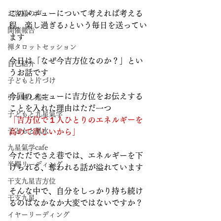
このメニューについて考えれば考える
お客様の声
程、楽し過ぎる♪という毎日を送ってい
開催報告
ます
禅タロットセッション
今日は「なぜ今吉方位なのか？」とい
自己紹介
うお話です
子どもと片づけ
今回のメニューに吉方位をお伝えする
引っ越し鑑定
ことを入れた理由はただ一つ
子どもと九星氣学
「吉方位で１人ひとりのエネルギーを
子どもと風水
高めて欲しいから」
九星氣学cafe
今ただでさえ巷では、エネルギーを下
半期リーディング
げられる、奪われる話が溢れています
干支九星吉方位
そんな中で、自分をしっかり持ち続け
干支九星
るのはなかなか大変ではないですか？
イヤーリーディング