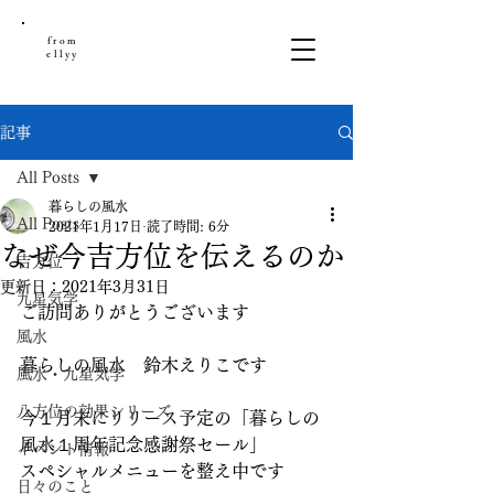
from
ellyy
記事
All Posts
暮らしの風水
All Posts
2021年1月17日
読了時間: 6分
なぜ今吉方位を伝えるのか
吉方位
更新日：
2021年3月31日
九星気学
ご訪問ありがとうございます
風水
暮らしの風水　鈴木えりこです
風水・九星気学
八方位の効果シリーズ
今１月末にリリース予定の「暮らしの
風水１周年記念感謝祭セール」
イベント情報
スペシャルメニューを整え中です
日々のこと