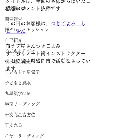
タイトルは、今回の客様から頂いたご
感想のコメント抜粋です
お客様の声
開催報告
この日のお客様は、
つきごよみ　も
禅タロットセッション
こ　さん
自己紹介
布ナプ屋さんつきごよみ
子どもと片づけ
すごろくノート術インストラクター　
として岩手県盛岡市で活動なさってい
引っ越し鑑定
ます
子どもと九星氣学
子どもと風水
九星氣学cafe
半期リーディング
干支九星吉方位
干支九星
イヤーリーディング