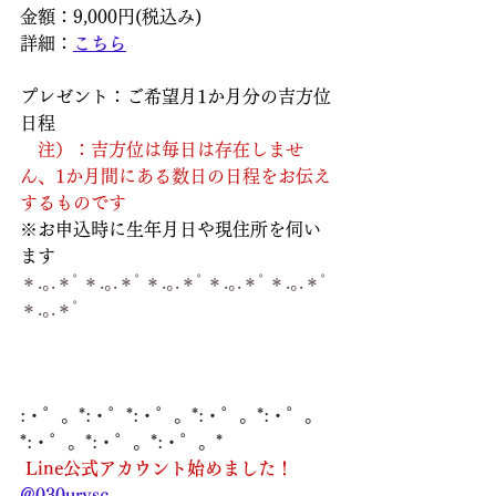
金額：9,000円(税込み)
詳細：
こちら
プレゼント：ご希望月1か月分の吉方位
日程
　注）：吉方位は毎日は存在しませ
ん、1か月間にある数日の日程をお伝え
するものです
※お申込時に生年月日や現住所を伺い
ます
＊.｡.＊ﾟ＊.｡.＊ﾟ＊.｡.＊ﾟ＊.｡.＊ﾟ＊.｡.＊ﾟ
＊.｡.＊ﾟ
:・゜。*:・゜*:・゜。*:・゜。*:・゜。
*:・゜。*:・゜。*:・゜。*
Line公式アカウント始めました！
@030urvsc