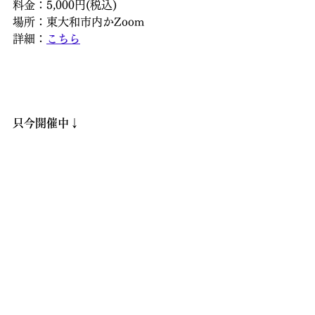
料金：5,000円(税込)
場所：東大和市内かZoom
詳細：
こちら
只今開催中↓
・吉方位取り講座　基礎編（Zoom開
催）
　　ご興味ある方は
こちら
まで
「お家売れました！」
吉方位取り講座
受講生喜びの声は
こちら
随時開催中↓
・風水相談×禅タロット(50分セッショ
ンと２時間半セッション)
・風水講座(対面およびZoom)