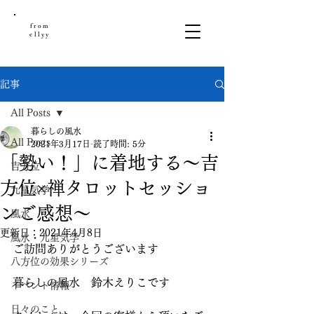
from
ellyy
記事
All Posts
暮らしの風水
All Posts
2021年3月17日
読了時間: 5分
「勢い！」に着地する～吉
吉方位
方位×禅タロットセッショ
九星気学
ンご感想～
風水
更新日：
2021年4月8日
風水・九星気学
ご訪問ありがとうございます
八方位の効果シリーズ
暮らしの風水　鈴木えりこです
イベント情報
日々のこと