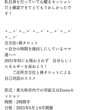
私自身も行っていて心躍るセッション
だと確認できてとてもうれしかったで
す！
＊.｡.＊ﾟ＊.｡.＊ﾟ＊.｡.＊ﾟ＊.｡.＊ﾟ＊.｡.＊ﾟ
＊.｡.＊ﾟ
吉方位×禅タロット
～自分の時間を後回しにしているママ
達へ～
2021年何にも煩わされず　自分らしく
エネルギーを高めよう！
　　ご近所吉方位と禅タロットによる
自己対話のススメ
形式：東大和市内での対面又はZoomセ
ッション
時間：2時間半
日程：2021年5月と6月開催