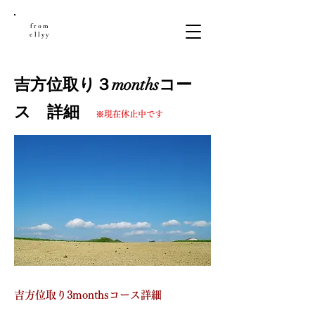
from
ellyy
吉方位取り３monthsコー
ス 詳細
※現在休止中です
吉方位取り3monthsコース詳細