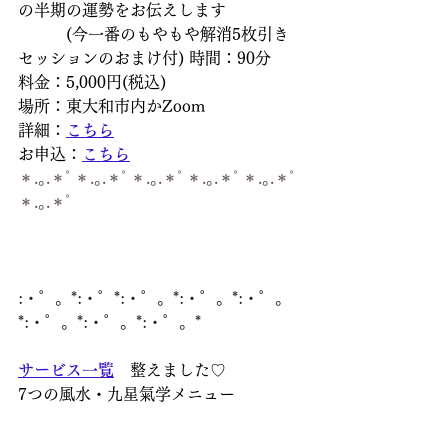
の半期の運勢をお伝えします
　　　(今一番のもやもや解消5枚引き
セッションのおまけ付) 時間：90分
料金：5,000円(税込)
場所：東大和市内かZoom
詳細：
こちら
お申込：
こちら
＊.｡.＊ﾟ＊.｡.＊ﾟ＊.｡.＊ﾟ＊.｡.＊ﾟ＊.｡.＊ﾟ
＊.｡.＊ﾟ
:・゜。*:・゜*:・゜。*:・゜。*:・゜。
*:・゜。*:・゜。*:・゜。*
サービス一覧
　整えました♡
7つの風水・九星氣学メニュー