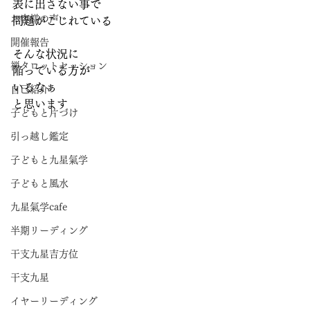
表に出さない事で
お客様の声
問題がこじれている
開催報告
そんな状況に
禅タロットセッション
陥っている方が
いるなぁ
自己紹介
と思います
子どもと片づけ
引っ越し鑑定
子どもと九星氣学
子どもと風水
九星氣学cafe
半期リーディング
干支九星吉方位
干支九星
イヤーリーディング