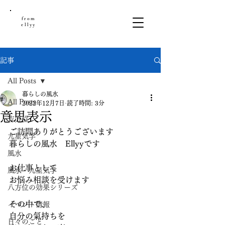
from
ellyy
記事
All Posts
暮らしの風水
All Posts
2022年12月7日
読了時間: 3分
意思表示
吉方位
ご訪問ありがとうございます
九星気学
暮らしの風水　Ellyyです
風水
お仕事として
風水・九星気学
お悩み相談を受けます
八方位の効果シリーズ
その中で、
イベント情報
自分の氣持ちを
日々のこと