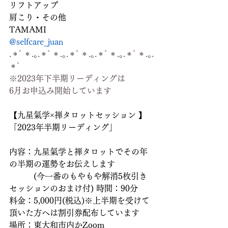
リフトアップ
肩こり・その他
TAMAMI
@selfcare_juan
.＊ﾟ＊.｡.＊ﾟ＊.｡.＊ﾟ＊.｡.＊ﾟ＊.｡.＊ﾟ＊.｡.
＊ﾟ
※2023年下半期リーディングは
6月お申込み開始しています
【九星氣学×禅タロットセッション 】
「2023年半期リーディング」
内容：九星氣学と禅タロットでその年
の半期の運勢をお伝えします
　　　(今一番のもやもや解消5枚引き
セッションのおまけ付) 時間：90分
料金：5,000円(税込)※上半期を受けて
頂いた方へは割引券配布しています
場所：東大和市内かZoom