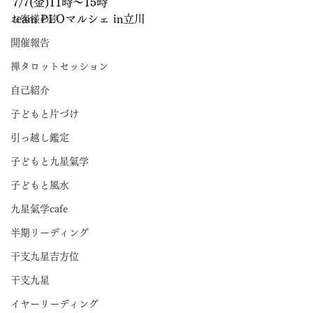
7/7(金)11時～15時
team PLOマルシェ in立川
お客様の声
開催報告
禅タロットセッション
自己紹介
子どもと片づけ
引っ越し鑑定
子どもと九星氣学
子どもと風水
九星氣学cafe
半期リーディング
干支九星吉方位
干支九星
イヤーリーディング