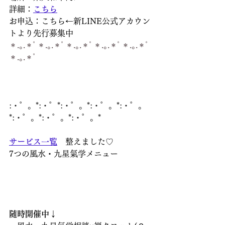
詳細：
こちら
お申込：こちら←新LINE公式アカウン
トより先行募集中 　
＊.｡.＊ﾟ＊.｡.＊ﾟ＊.｡.＊ﾟ＊.｡.＊ﾟ＊.｡.＊ﾟ
＊.｡.＊ﾟ
:・゜。*:・゜*:・゜。*:・゜。*:・゜。
*:・゜。*:・゜。*:・゜。*
サービス一覧
　整えました♡
7つの風水・九星氣学メニュー
随時開催中↓