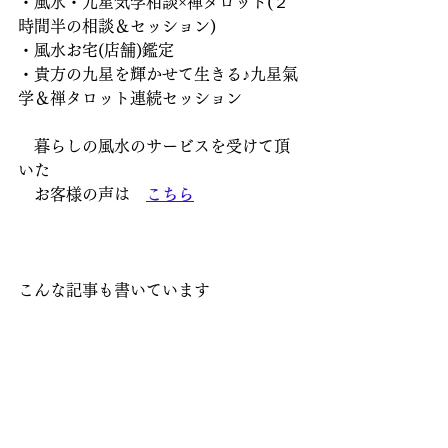
・風水・九星気学相談×禅タロット(２
時間半の相談＆セッション)
・風水お宅(店舗)鑑定
・貴方の九星を輝かせて生きる♪九星氣
学＆禅タロット連続セッション
　暮らしの風水のサービスを受けて頂
いた
　お客様の声は　
こちら
こんな記事も書いています
ご参考になる方がいらっしゃると嬉し
いです ↓
【日々の出来事とお部屋の関係】
東　　：仕事や健康に関係がある方