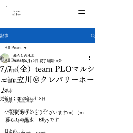
from
ellyy
記事
All Posts
暮らしの風水
All Posts
2023年6月12日
読了時間: 3分
7/7（金）team PLOマルシ
吉方位
ェin 立川＠クレバリーホー
九星気学
ム
風水
更新日：
2023年6月18日
風水・九星気学
八方位の効果シリーズ
ご訪問ありがとうございますm(__)m
暮らしの風水　Ellyyです
イベント情報
日々のこと