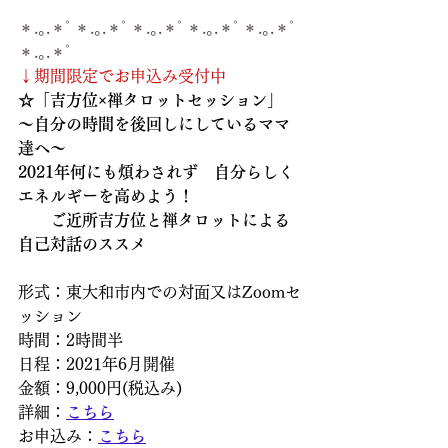
＊.｡.＊ﾟ＊.｡.＊ﾟ＊.｡.＊ﾟ＊.｡.＊ﾟ＊.｡.＊ﾟ
＊.｡.＊ﾟ
↓期間限定でお申込み受付中
☆「吉方位×禅タロットセッション」
～自分の時間を後回しにしているママ
達へ～
2021年何にも煩わされず　自分らしく
エネルギーを高めよう！
　　ご近所吉方位と禅タロットによる
自己対話のススメ
形式：東大和市内での対面又はZoomセ
ッション
時間：2時間半
日程：2021年6月開催
金額：9,000円(税込み)
詳細：
こちら
お申込み：
こちら