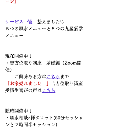
ージ」
サービス一覧
　整えました♡
５つの風水メニューと５つの九星氣学
メニュー
現在開催中↓
・吉方位取り講座　基礎編（Zoom開
催）
　　ご興味ある方は
こちら
まで
「お家売れました！」
吉方位取り講座
受講生喜びの声は
こちら
随時開催中↓
・風水相談×禅タロット(50分セッショ
ンと２時間半セッション)