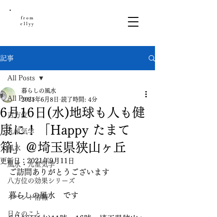
from
ellyy
記事
All Posts
暮らしの風水
All Posts
2021年6月8日
読了時間: 4分
6月16日(水)地球も人も健
吉方位
康に！「Happy たまて
九星気学
箱」＠埼玉県狭山ヶ丘
風水
更新日：
2021年9月11日
風水・九星気学
ご訪問ありがとうございます
八方位の効果シリーズ
暮らしの風水　です
イベント情報
日々のこと