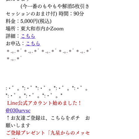
　　　(今一番のもやもや解消5枚引き
セッションのおまけ付) 時間：90分
料金：5,000円(税込)
場所：東大和市内かZoom
詳細：
こちら
お申込：
こちら
＊.｡.＊ﾟ＊.｡.＊ﾟ＊.｡.＊ﾟ＊.｡.＊ﾟ＊.｡.＊ﾟ
＊.｡.＊ﾟ
:・゜。*:・゜*:・゜。*:・゜。*:・゜。
*:・゜。*:・゜。*:・゜。*
Line公式アカウント始めました！
@030urvsc
↑お友達ご登録は、こちらをポチ　お
願いします  
ご登録プレゼント「九星からのメッセ