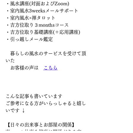
・風水講座(対面およびZoom)
・室内風水3weeksメールサポート
・室内風水×禅タロット
・吉方位取り３monthsコース
・吉方位取り基礎講座(＋応用講座)
・引っ越しメール鑑定
　暮らしの風水のサービスを受けて頂
いた
　お客様の声は　
こちら
こんな記事も書いています  
ご参考になる方がいらっしゃると嬉し
いです ↓  
【日々の出来事とお部屋の関係】  
東　　：仕事や健康に関係がある方