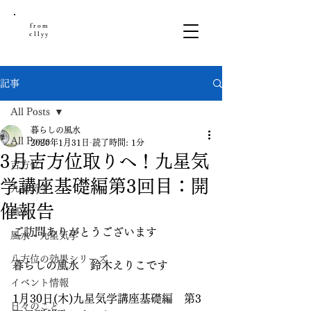
from
ellyy
記事
All Posts
暮らしの風水
All Posts
2020年1月31日
読了時間: 1分
3月吉方位取りへ！九星気
吉方位
学講座基礎編第3回目：開
九星気学
催報告
風水
ご訪問ありがとうございます
風水・九星気学
八方位の効果シリーズ
暮らしの風水　鈴木えりこです
イベント情報
1月30日(木)九星気学講座基礎編　第3
日々のこと