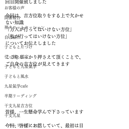
回目開催致しました
お客様の声
今回は、吉方位取りをする上で欠かせ
開催報告
ない知識
禅タロットセッション
「万人が行ってはいけない方位」
「私が行ってはいけない方位」
自己紹介
についてお伝えしました
子どもと片づけ
引っ越し鑑定
ここをしっかり押さえて頂くことで、
ご自身の吉方位が見えてきます
子どもと九星氣学
子どもと風水
九星氣学cafe
半期リーディング
干支九星吉方位
皆様、一生懸命学んで下さっています
干支九星
イヤーリーディング
今回、皆様にお話していて、最初は目