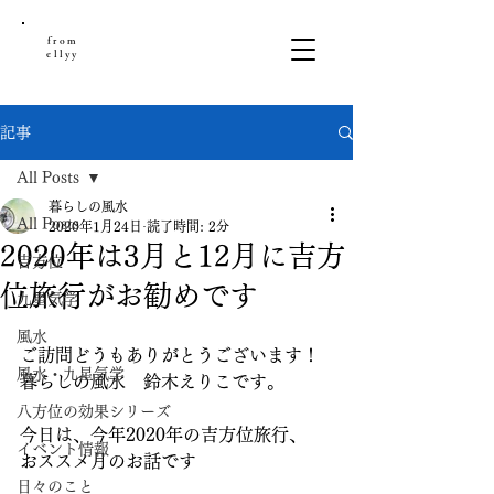
from
ellyy
記事
All Posts
暮らしの風水
All Posts
2020年1月24日
読了時間: 2分
2020年は3月と12月に吉方
吉方位
位旅行がお勧めです
九星気学
風水
ご訪問どうもありがとうございます！
風水・九星気学
暮らしの風水　鈴木えりこです。
八方位の効果シリーズ
今日は、今年2020年の吉方位旅行、
イベント情報
おススメ月のお話です
日々のこと