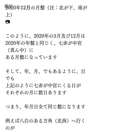
鑑定
2020年
12月
の月盤（注：北が下、南が
上）
📷
このように、2020年の3月及び12月は
2020年の年盤と同じく、七赤が中宮
（真ん中）に
ある月盤になっています
そして、年、月、でもあるように、日
でも
上記のように七赤が中宮にくる日が
それぞれの月に数日あります
つまり、年月日全て同じ盤になります
例えば八白のある方角（北西）へ行く
のが