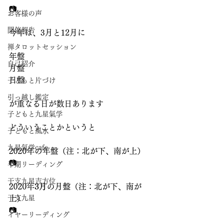
📷
お客様の声
開催報告
今年は、3月と12月に
禅タロットセッション
年盤
自己紹介
月盤
日盤
子どもと片づけ
引っ越し鑑定
が重なる日が数日あります
子どもと九星氣学
どういうことかというと
子どもと風水
九星氣学cafe
2020年の年盤（注：北が下、南が上）
📷
半期リーディング
干支九星吉方位
2020年
3月
の月盤（注：北が下、南が
干支九星
上）
📷
イヤーリーディング