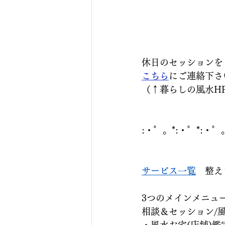
休日のセッションを
こちら
にご連絡下さい
（↑暮らしの風水HP
:・゜。*:・゜*:・゜
サービス一覧
　整え
3つのメインメニュー 
相談＆セッション/