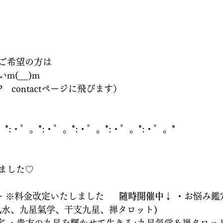
ご希望の方は
m(__)m
　contactページに飛びます）
。*:・゜。*:・゜。*:・゜。*:・゜。*:・゜。*
ました♡
※料金改定いたしました      
随時開催中↓
 ・お悩み鑑
風水、九星氣学、干支九星、禅タロット) 