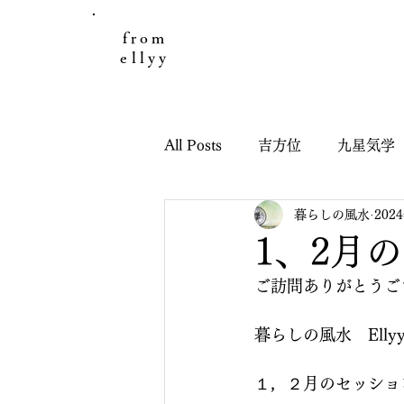
from
ellyy
All Posts
吉方位
九星気学
暮らしの風水
202
日々のこと
お客様の声
1、2月
ご訪問ありがとうござ
引っ越し鑑定
子どもと九
暮らしの風水　Elly
干支九星吉方位
干支九星
１，２月のセッショ