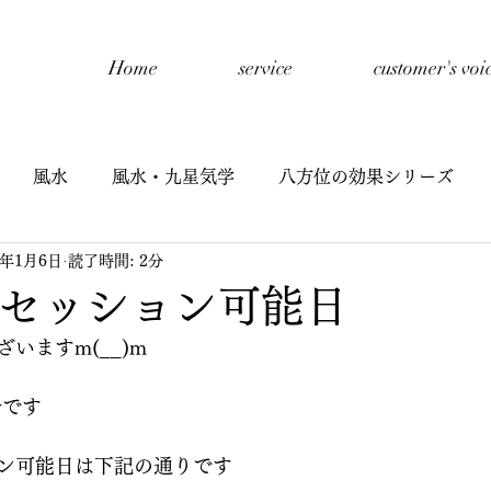
Home
service
customer's voi
風水
風水・九星気学
八方位の効果シリーズ
4年1月6日
読了時間: 2分
開催報告
禅タロットセッション
自己紹介
子
のセッション可能日
いますm(__)m
星氣学
子どもと風水
九星氣学cafe
半期リーディ
yです
イヤーリーディング
鑑定
ン可能日は下記の通りです