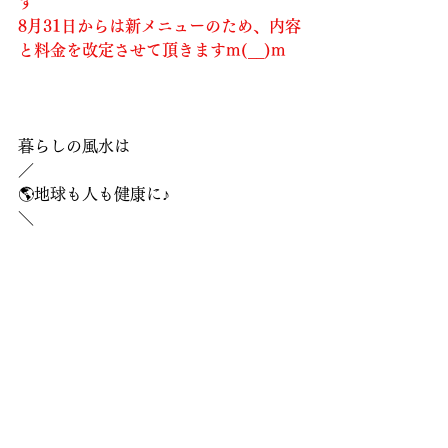
す
8月31日からは新メニューのため、内容
と料金を改定させて頂きますm(__)m
暮らしの風水は
／
🌎地球も人も健康に♪
＼
がコンセプトの
team PLO　で活動中
┈┈┈┈┈┈┈┈┈⿻*.·
近日のイベント
8月31日（日）
JJ house
 にて
サマーイベント♪