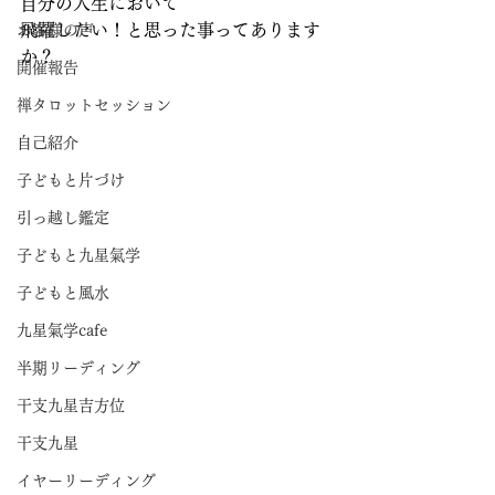
自分の人生において
飛躍したい！と思った事ってあります
お客様の声
か？
開催報告
禅タロットセッション
自己紹介
子どもと片づけ
引っ越し鑑定
子どもと九星氣学
子どもと風水
九星氣学cafe
半期リーディング
干支九星吉方位
干支九星
イヤーリーディング