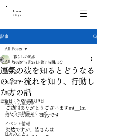
from
ellyy
記事
All Posts
暮らしの風水
All Posts
2025年8月28日
読了時間: 5分
運氣の波を知るとどうなる
吉方位
の？～流れを知り、行動し
九星気学
た方の話
風水
更新日：
2025年9月9日
風水・九星気学
ご訪問ありがとうございますm(__)m
八方位の効果シリーズ
暮らしの風水　ellyyです
イベント情報
突然ですが、皆さんは
日々のこと