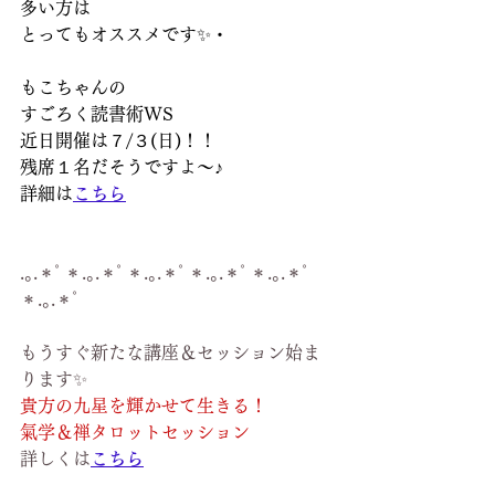
多い方は
とってもオススメです✨・
もこちゃんの
すごろく読書術WS
近日開催は７/３(日)！！
残席１名だそうですよ～♪
詳細は
こちら
.｡.＊ﾟ＊.｡.＊ﾟ＊.｡.＊ﾟ＊.｡.＊ﾟ＊.｡.＊ﾟ
＊.｡.＊ﾟ
もうすぐ新たな講座＆セッション始ま
ります✨
貴方の九星を輝かせて生きる！
氣学＆禅タロットセッション
詳しくは
こちら