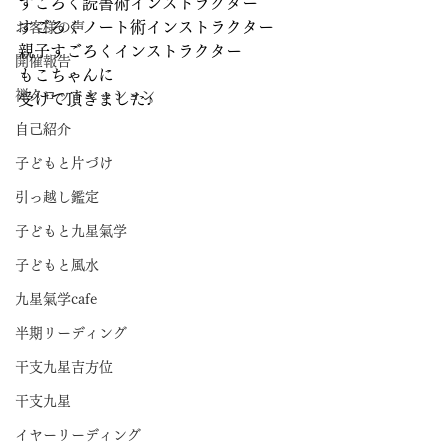
すごろく読書術インストラクター
すごろくノート術インストラクター
お客様の声
親子すごろくインストラクター
開催報告
もこちゃんに
禅タロットセッション
受けて頂きました♪
自己紹介
子どもと片づけ
引っ越し鑑定
子どもと九星氣学
子どもと風水
九星氣学cafe
半期リーディング
干支九星吉方位
干支九星
イヤーリーディング