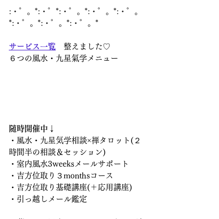
:・゜。*:・゜*:・゜。*:・゜。*:・゜。
*:・゜。*:・゜。*:・゜。*
サービス一覧
　整えました♡
６つの風水・九星氣学メニュー
随時開催中↓
・風水・九星気学相談×禅タロット(２
時間半の相談＆セッション)
・室内風水3weeksメールサポート
・吉方位取り３monthsコース
・吉方位取り基礎講座(＋応用講座)
・引っ越しメール鑑定