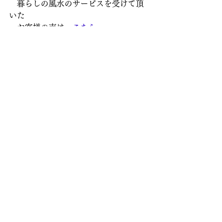
　暮らしの風水のサービスを受けて頂
いた
　お客様の声は　
こちら
こんな記事も書いています
ご参考になる方がいらっしゃると嬉し
いです ↓
【日々の出来事とお部屋の関係】
東　　：仕事や健康に関係がある方
位　
こちら
東南　：ご縁に関係がある方位　
こち
ら 
北　　：心に関係がある方位　
こちら 
南西　：女性に意識してほしい方位　
こちら 