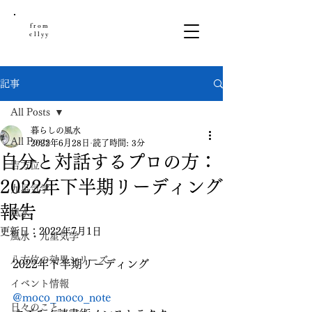
from
ellyy
記事
All Posts
暮らしの風水
All Posts
2022年6月28日
読了時間: 3分
自分と対話するプロの方：
吉方位
2022年下半期リーディング
九星気学
報告
風水
更新日：
2022年7月1日
風水・九星気学
八方位の効果シリーズ
2022年下半期リーディング
イベント情報
@moco_moco_note
日々のこと