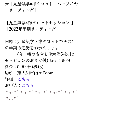
☆「九星氣学×禅タロット　ハーフイヤ
ーリーディング」
【九星氣学×禅タロットセッション 】
「2022年半期リーディング」
内容：九星氣学と禅タロットでその年
の半期の運勢をお伝えします
　　　(今一番のもやもや解消5枚引き
セッションのおまけ付) 時間：90分
料金：5,000円(税込)
場所：東大和市内かZoom
詳細：
こちら
お申込：
こちら
＊.｡.＊ﾟ＊.｡.＊ﾟ＊.｡.＊ﾟ＊.｡.＊ﾟ＊.｡.＊ﾟ
＊.｡.＊ﾟ