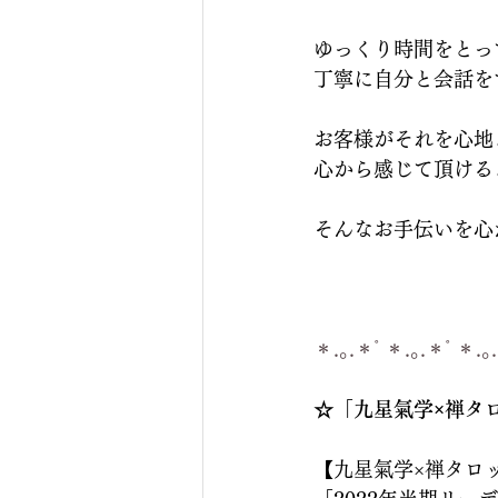
ゆっくり時間をとっ
丁寧に自分と会話を
お客様がそれを心地
心から感じて頂ける
そんなお手伝いを心
＊.｡.＊ﾟ＊.｡.＊ﾟ＊.｡
☆「九星氣学×禅タ
【九星氣学×禅タロ