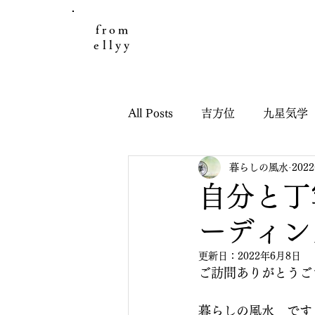
from
ellyy
All Posts
吉方位
九星気学
暮らしの風水
202
日々のこと
お客様の声
自分と丁
ーディン
引っ越し鑑定
子どもと九
更新日：
2022年6月8日
ご訪問ありがとうご
干支九星吉方位
干支九星
暮らしの風水　です