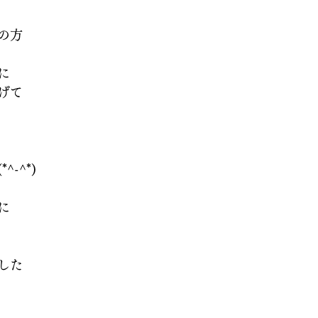
の方
に
げて
-^*)
に
した