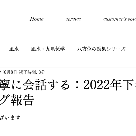
Home
service
customer's voi
風水
風水・九星気学
八方位の効果シリーズ
2年6月8日
読了時間: 3分
開催報告
禅タロットセッション
自己紹介
子
寧に会話する：2022年
グ報告
星氣学
子どもと風水
九星氣学cafe
半期リーディ
ざいます
イヤーリーディング
鑑定