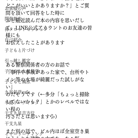
どこがいいとかありますか？」とご質
お客様の声
問を頂いて回答をした時に
開催報告
ふと最近読んだ本の内容を思いだし
て、LINE公式アカウントのお友達の皆
禅タロットセッション
様にも
自己紹介
お伝えしたことがあります
子どもと片づけ
引っ越し鑑定
ある警察関係者の方のお話で
子どもと九星氣学
「事件や事故があった家で、台所やト
イレ等の水場が綺麗だった試しがな
子どもと風水
い」
九星氣学cafe
のだそうです（←多分「ちょっと掃除
してないかも？」とかのレベルではな
半期リーディング
い程の
干支九星吉方位
汚さだとは思います💦）
干支九星
また別の話で、ビル内ほぼ全室空き巣
イヤーリーディング