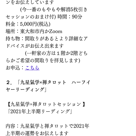
ンをお伝えしています
　　　(今一番のもやもや解消5枚引き
セッションのおまけ付) 時間：90分
料金：5,000円(税込)
場所：東大和市内かZoom
持ち物：間取りがあるとより詳細なア
ドバイスがお伝え出来ます
　　　　(一軒家の方は１階か2階どち
らかご希望の間取りを拝見します)
お申込：
こちら
２．「九星氣学×禅タロット　ハーフイ
ヤーリーディング」
【九星氣学×禅タロットセッション 】
「2021年上半期リーディング」
内容：九星氣学と禅タロットで2021年
上半期の運勢をお伝えします