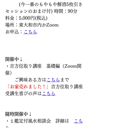
　　　(今一番のもやもや解消5枚引き
セッションのおまけ付) 時間：90分
料金：5,000円(税込)
場所：東大和市内かZoom
お申込：
こちら
開催中↓
・吉方位取り講座　基礎編（Zoom開
催）
　　ご興味ある方は
こちら
まで
「お家売れました！」
吉方位取り講座
受講生喜びの声は
こちら
随時開催中↓
・１鑑定付風水相談会　詳細は　
こち
ら