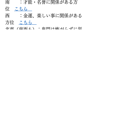
南　　：才能・名誉に関係がある方
位　
こちら   
西　　：金運、楽しい事に関係がある
方位　
こちら   
北東（南西も）：鬼門は怖がらずに氣
を配る　
こちら 
（↑健康運にも関係あり）  
北西　：神仏やご先祖様、一家の大黒
柱　に関係が深い方位　
こちら     
また、さらにご参考になる方がいらっ
しゃいましたら  
番外編仕事運にすぐ響く部屋　
こちら  
不妊治療＋風水　
こちら   
:・゜。*:・゜*:・゜。*:・゜。*:・゜。
*:・゜。*:・゜。*:・゜。*