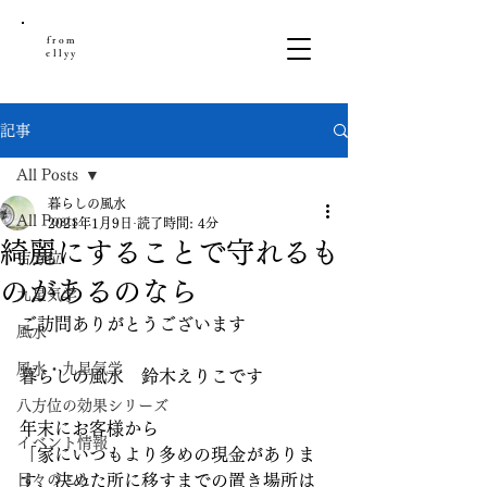
from
ellyy
記事
All Posts
暮らしの風水
All Posts
2021年1月9日
読了時間: 4分
綺麗にすることで守れるも
吉方位
のがあるのなら
九星気学
ご訪問ありがとうございます
風水
風水・九星気学
暮らしの風水　鈴木えりこです
八方位の効果シリーズ
年末にお客様から
イベント情報
「家にいつもより多めの現金がありま
日々のこと
す、決めた所に移すまでの置き場所は