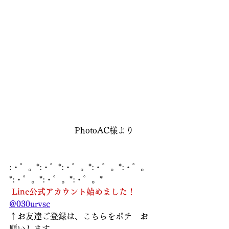
　　　　　　　　PhotoAC様より
:・゜。*:・゜*:・゜。*:・゜。*:・゜。
*:・゜。*:・゜。*:・゜。*
Line公式アカウント始めました！
@030urvsc
↑お友達ご登録は、こちらをポチ　お
願いします  