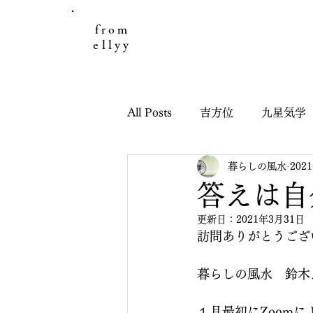
from
ellyy
All Posts
吉方位
九星気学
暮らしの風水
202
日々のこと
お客様の声
答えは自
更新日：
2021年3月31日
引っ越し鑑定
子どもと九
訪問ありがとうござ
暮らしの風水　鈴木
干支九星吉方位
干支九星
１月最初にZoomに