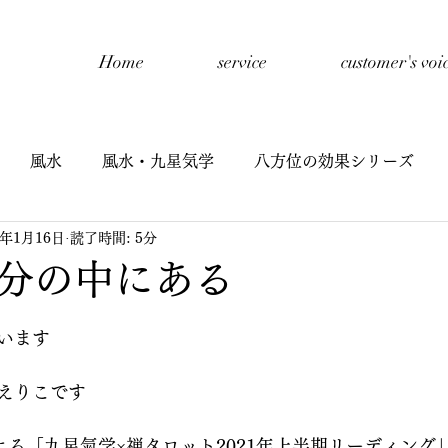
Home
service
customer's voi
風水
風水・九星気学
八方位の効果シリーズ
1年1月16日
読了時間: 5分
開催報告
禅タロットセッション
自己紹介
子
分の中にある
星氣学
子どもと風水
九星氣学cafe
半期リーディ
います
えりこです
イヤーリーディング
鑑定
よる「九星氣学×禅タロット2021年上半期リーディング