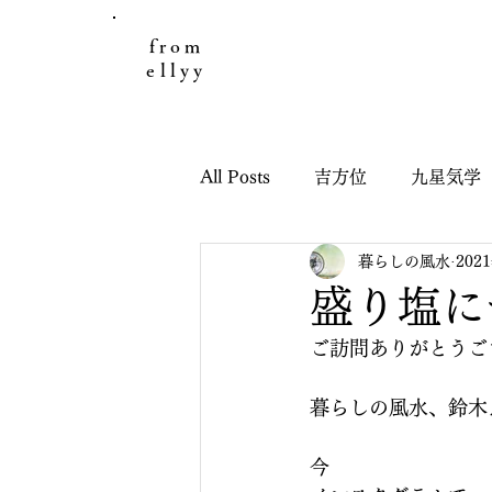
from
ellyy
All Posts
吉方位
九星気学
暮らしの風水
202
日々のこと
お客様の声
盛り塩に
ご訪問ありがとうご
引っ越し鑑定
子どもと九
暮らしの風水、鈴木
干支九星吉方位
干支九星
今