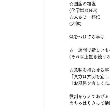
☆国産の粗塩
(化学塩はNG)
☆大さじ一杯位
(大体)
氣をつけてる事は
☆一週間で新しいも
(それ以上置き続ける
☆意味を持たせる事
「貴方は玄関を宜し
「お風呂を宜しくね
役割を与えてあげる
めちゃはりきって活