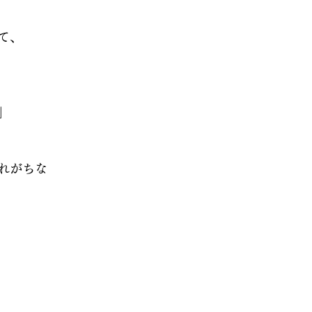
て、
」
れがちな