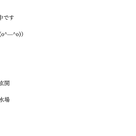
中です
o^―^o)）
玄関
水場