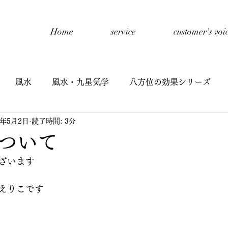
Home
service
customer's voi
風水
風水・九星気学
八方位の効果シリーズ
1年5月2日
読了時間: 3分
開催報告
禅タロットセッション
自己紹介
子
ついて
ざいます
星氣学
子どもと風水
九星氣学cafe
半期リーディ
えりこです
イヤーリーディング
鑑定