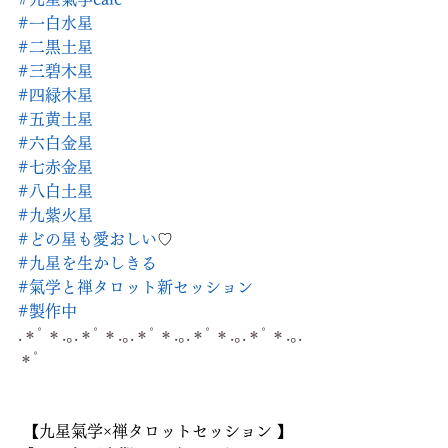
#一白水星
#二黒土星
#三碧木星
#四緑木星
#五黄土星
#六白金星
#七赤金星
#八白土星
#九紫火星
#どの星も愛おしい
♡
#九星を生かしきる
#氣学と禅タロット新セッション
#製作中
.＊ﾟ＊.｡.＊ﾟ＊.｡.＊ﾟ＊.｡.＊ﾟ＊.｡.＊ﾟ＊.｡.
＊ﾟ
 【九星氣学×禅タロットセッション 】 