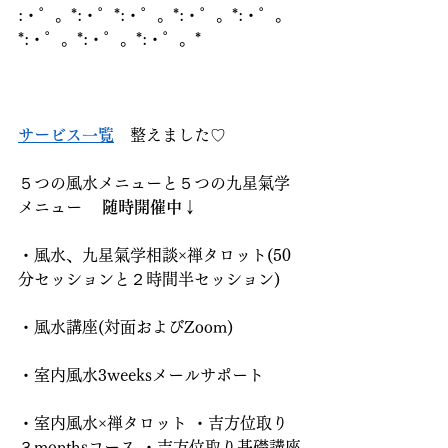
:・゜。*:・゜*:・゜。*:・゜。*:・゜。
*:・゜。*:・゜。*:・゜。*
サービス一覧
　整えました♡
５つの風水メニューと５つの九星氣学
メニュー    
随時開催中↓
・風水、九星氣学相談×禅タロット(50
分セッションと２時間半セッション)
・風水講座(対面およびZoom)
・室内風水3weeksメールサポート
・室内風水×禅タロット ・吉方位取り
３monthsコース ・吉方位取り基礎講座