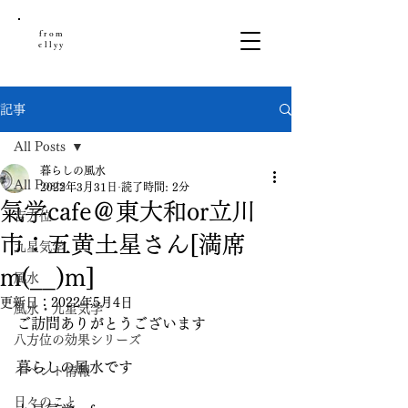
from
ellyy
記事
All Posts
暮らしの風水
All Posts
2022年3月31日
読了時間: 2分
氣学cafe＠東大和or立川
吉方位
市：五黄土星さん[満席
九星気学
m(__)m]
風水
更新日：
2022年5月4日
風水・九星気学
ご訪問ありがとうございます
八方位の効果シリーズ
暮らしの風水です
イベント情報
日々のこと