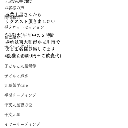
九星氣学cafe
お客様の声
五黄土星さんから
開催報告
リクエスト頂きました♡
禅タロットセッション
5/17(火)午前中の２時間
自己紹介
場所は東大和市か立川市で
子どもと片づけ
あと１名様募集してます
(会費：2,500円＋ご飲食代)
引っ越し鑑定
子どもと九星氣学
子どもと風水
九星氣学cafe
半期リーディング
干支九星吉方位
干支九星
イヤーリーディング