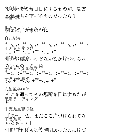
お客様の声
もし、その毎日目にするものが、貴方
の気持ちを下げるものだったら？
開催報告
禅タロットセッション
例えば、お家の中に
自己紹介
*+:｡.｡:+**+:｡.｡:+**+:｡.｡:+**+:｡.｡:+**+:
子どもと片づけ
｡.｡:+**+:｡.｡:+**+:｡.｡:+*
引っ越し鑑定
「片づけたいけどなかなか片づけられ
ないもの」の一角
子どもと九星氣学
*+:｡.｡:+**+:｡.｡:+**+:｡.｡:+**+:｡.｡:+**+:
子どもと風水
｡.｡:+**+:｡.｡:+**+:｡.｡:+*
九星氣学cafe
そこを通ってその場所を目にするたび
半期リーディング
に
干支九星吉方位
「あ～、私、まだここ片づけられてな
干支九星
いなぁ・・」
イヤーリーディング
「昨日もけっこう時間あったのに片づ