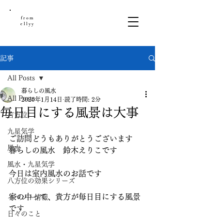
from
ellyy
記事
All Posts
暮らしの風水
All Posts
2020年1月14日
読了時間: 2分
毎日目にする風景は大事
吉方位
九星気学
ご訪問どうもありがとうございます
風水
暮らしの風水　鈴木えりこです
風水・九星気学
今日は室内風水のお話です
八方位の効果シリーズ
家の中って、貴方が毎日目にする風景
イベント情報
です
日々のこと