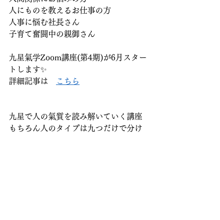
人にものを教えるお仕事の方
人事に悩む社長さん
子育て奮闘中の親御さん
九星氣学Zoom講座(第4期)が6月スター
トします✨
詳細記事は　
こちら
九星で人の氣質を読み解いていく講座
もちろん人のタイプは九つだけで分け
られるものではありませんが
その辺りも含めて講座では詳しくお話
しています
九星のそれぞれの特徴を知って頂ける
と
講座終了後には