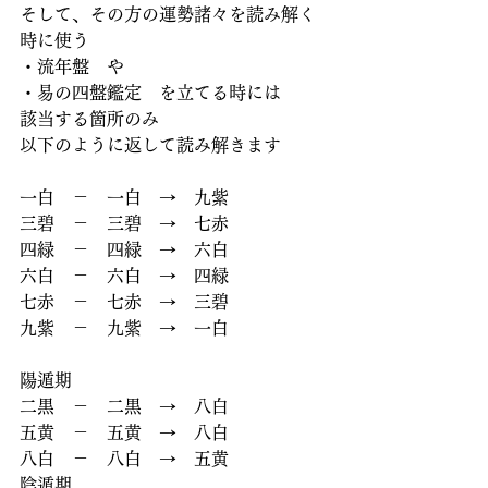
そして、その方の運勢諸々を読み解く
時に使う
・流年盤　や
・易の四盤鑑定　を立てる時には
該当する箇所のみ
以下のように返して読み解きます
一白　－　一白　→　九紫
三碧　－　三碧　→　七赤
四緑　－　四緑　→　六白
六白　－　六白　→　四緑
七赤　－　七赤　→　三碧
九紫　－　九紫　→　一白
陽遁期
二黒　－　二黒　→　八白
五黄　－　五黄　→　八白
八白　－　八白　→　五黄
陰遁期