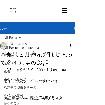
from
ellyy
記事
All Posts
暮らしの風水
All Posts
5月10日
読了時間: 5分
本命星と月命星が同じ人っ
吉方位
て？：九星のお話
九星気学
ご訪問ありがとうございますm(__)m
風水
風水・九星気学
暮らしの風水　ellyyです(*^-^*)
八方位の効果シリーズ
イベント情報
九星氣学Zoom講座(第4期)6月スタート
日々のこと
✨