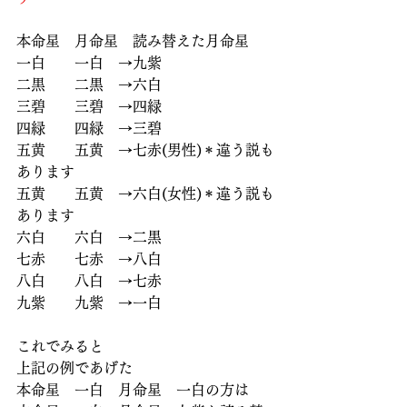
本命星　月命星　読み替えた月命星
一白　　一白　→九紫
二黒　　二黒　→六白
三碧　　三碧　→四緑
四緑　　四緑　→三碧
五黄　　五黄　→七赤(男性)＊違う説も
あります
五黄　　五黄　→六白(女性)＊違う説も
あります
六白　　六白　→二黒
七赤　　七赤　→八白
八白　　八白　→七赤
九紫　　九紫　→一白
これでみると
上記の例であげた
本命星　一白　月命星　一白の方は