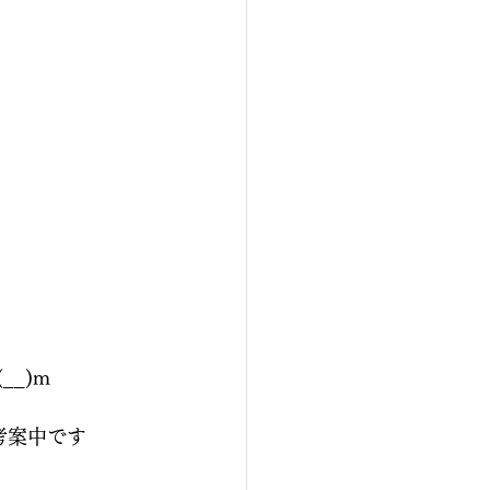
_)m
考案中です