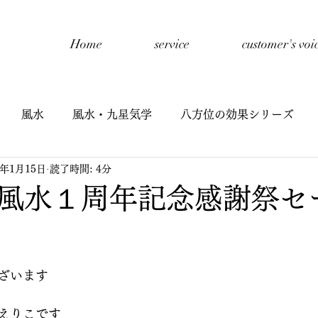
Home
service
customer's voi
風水
風水・九星気学
八方位の効果シリーズ
1年1月15日
読了時間: 4分
開催報告
禅タロットセッション
自己紹介
子
風水１周年記念感謝祭セ
星氣学
子どもと風水
九星氣学cafe
半期リーディ
ざいます
イヤーリーディング
鑑定
えりこです