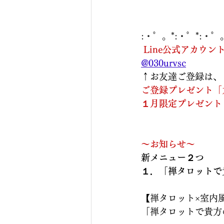
:・゜。*:・゜*:・゜
Line公式アカウン
@030urvsc
↑お友達ご登録は、
ご登録プレゼント「
１月限定プレゼント
～お知らせ～
新メニュー２つ
１．「禅タロットで
【禅タロット×室内
「禅タロットで貴方