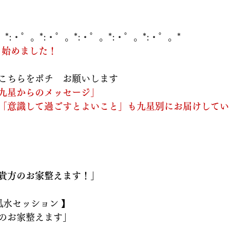
。*:・゜。*:・゜。*:・゜。*:・゜。*:・゜。*
ト始めました！
こちらをポチ　お願いします  
九星からのメッセージ」
「意識して過ごすとよいこと」も九星別にお届けしてい
貴方のお家整えます！」
風水セッション 】
のお家整えます」