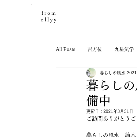
from
ellyy
All Posts
吉方位
九星気学
暮らしの風水
202
日々のこと
お客様の声
暮らしの
備中
引っ越し鑑定
子どもと九
更新日：
2021年3月31日
ご訪問ありがとうご
干支九星吉方位
干支九星
暮らしの風水　鈴木