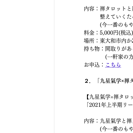
内容：禅タロットと
　　　整えていくた
　　　(今一番のもや
料金：5,000円(税込
場所：東大和市内かZ
持ち物：間取りがあ
　　　　(一軒家の
お申込：
こちら
２．「九星氣学×禅
【九星氣学×禅タロ
「2021年上半期リ
内容：九星氣学と禅
　　　(今一番のもや