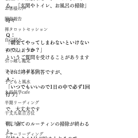
る、「玄関やトイレ、お風呂の掃除」
お客様の声
開催報告
時々
禅タロットセッション
Ｑ：
自己紹介
「朝全てやってしまわないといけない
のでしょうか？」
子どもと片づけ
というご質問を受けることがあります
引っ越し鑑定
子どもと九星氣学
それに対する回答ですが、
Ａ：
子どもと風水
「いつでもいいので1日の中で必ず1回
九星氣学cafe
行う」
半期リーディング
で、大丈夫です
干支九星吉方位
干支九星
朝、全てのルーティンの掃除が終わる
と、
イヤーリーディング