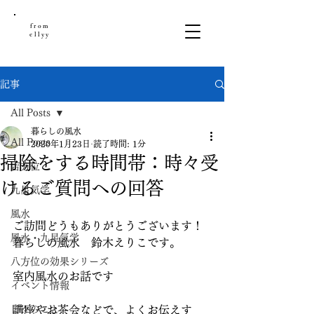
from
ellyy
記事
All Posts
暮らしの風水
All Posts
2020年1月23日
読了時間: 1分
掃除をする時間帯：時々受
吉方位
けるご質問への回答
九星気学
風水
ご訪問どうもありがとうございます！
風水・九星気学
暮らしの風水　鈴木えりこです。
八方位の効果シリーズ
室内風水のお話です
イベント情報
日々のこと
講座やお茶会などで、よくお伝えす