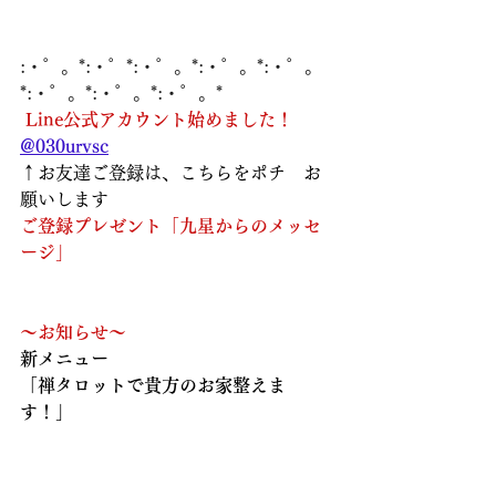
:・゜。*:・゜*:・゜。*:・゜。*:・゜。
*:・゜。*:・゜。*:・゜。*
Line公式アカウント始めました！
@030urvsc
↑お友達ご登録は、こちらをポチ　お
願いします  
ご登録プレゼント「九星からのメッセ
ージ」
～お知らせ～
新メニュー
「禅タロットで貴方のお家整えま
す！」