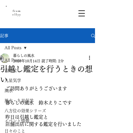
from
ellyy
記事
All Posts
暮らしの風水
All Posts
2020年10月14日
読了時間: 2分
引越し鑑定を行うときの想
吉方位
い
九星気学
ご訪問ありがとうございます
風水
風水・九星気学
暮らしの風水　鈴木えりこです
八方位の効果シリーズ
昨日は引越し鑑定と
イベント情報
店舗出店に関する鑑定を行いました
日々のこと