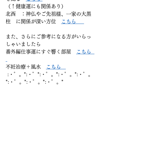
（↑健康運にも関係あり）  
北西　：神仏やご先祖様、一家の大黒
柱　に関係が深い方位　
こちら     
また、さらにご参考になる方がいらっ
しゃいましたら  
番外編仕事運にすぐ響く部屋　
こちら  
不妊治療＋風水　
こちら   
:・゜。*:・゜*:・゜。*:・゜。*:・゜。
*:・゜。*:・゜。*:・゜。*