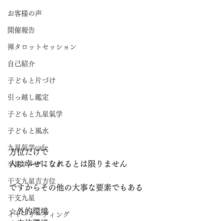
お客様の声
開催報告
禅タロットセッション
自己紹介
子どもと片づけ
引っ越し鑑定
子どもと九星氣学
子どもと風水
九星氣学cafe
方位だけで
人は幸せになれるとは限りません
半期リーディング
干支九星吉方位
ですからその他の大事な要素でもある
干支九星
☆外的環境
イヤーリーディング