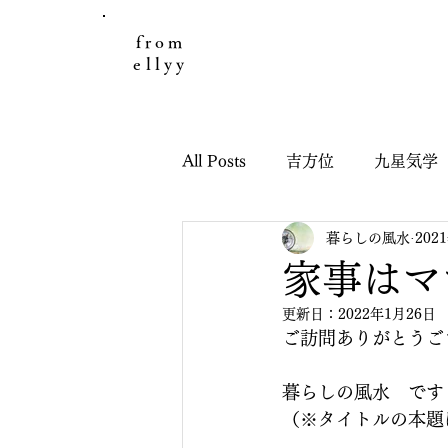
from
ellyy
All Posts
吉方位
九星気学
暮らしの風水
202
日々のこと
お客様の声
家事はマ
更新日：
2022年1月26日
引っ越し鑑定
子どもと九
ご訪問ありがとうご
暮らしの風水　です
干支九星吉方位
干支九星
（※タイトルの本題