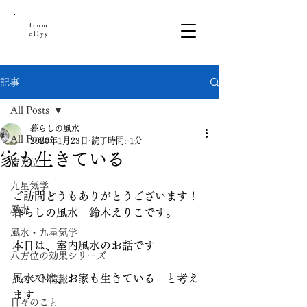
from
ellyy
記事
All Posts
暮らしの風水
All Posts
2020年1月23日
読了時間: 1分
家も生きている
吉方位
九星気学
ご訪問どうもありがとうございます！
風水
暮らしの風水　鈴木えりこです。
風水・九星気学
本日は、室内風水のお話です
八方位の効果シリーズ
風水では、お家も生きている　と考え
イベント情報
ます
日々のこと