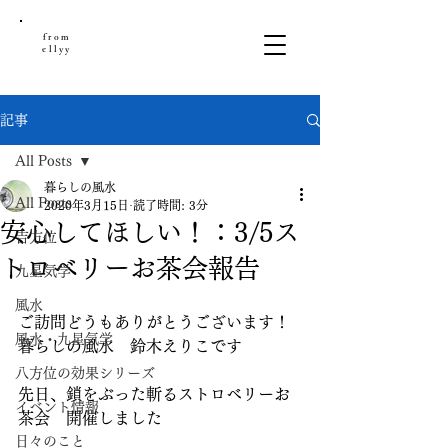
from
ellyy
記事
All Posts
暮らしの風水
All Posts
2020年3月15日
読了時間: 3分
安心してほしい！：3/5ス
吉方位
トロベリーお茶会報告
九星気学
風水
ご訪問どうもありがとうございます！
風水・九星気学
暮らしの風水　鈴木えりこです
八方位の効果シリーズ
先日、鎖をぶった斬るストロベリーお
イベント情報
茶会　開催しました
日々のこと