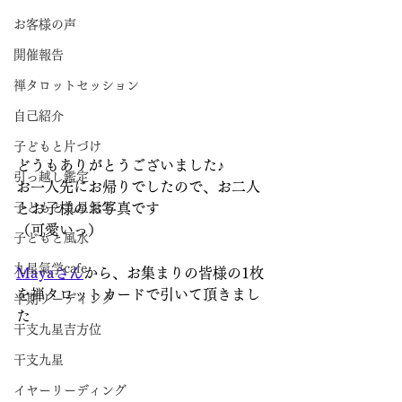
お客様の声
開催報告
禅タロットセッション
自己紹介
子どもと片づけ
どうもありがとうございました♪
引っ越し鑑定
お一人先にお帰りでしたので、お二人
子どもと九星氣学
とお子様のお写真です
（可愛いっ）
子どもと風水
九星氣学cafe
Mayaさん
から、お集まりの皆様の1枚
を禅タロットカードで引いて頂きまし
半期リーディング
た
干支九星吉方位
干支九星
イヤーリーディング