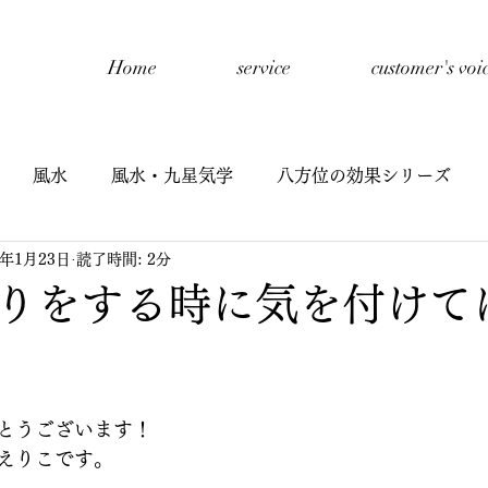
Home
service
customer's voi
風水
風水・九星気学
八方位の効果シリーズ
0年1月23日
読了時間: 2分
開催報告
禅タロットセッション
自己紹介
子
りをする時に気を付けて
星氣学
子どもと風水
九星氣学cafe
半期リーディ
とうございます！
イヤーリーディング
鑑定
えりこです。