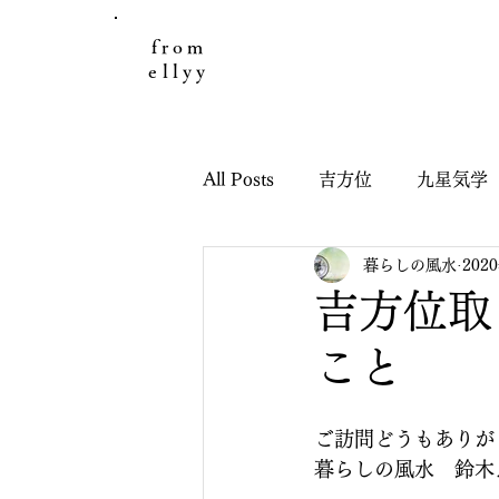
from
ellyy
All Posts
吉方位
九星気学
暮らしの風水
202
日々のこと
お客様の声
吉方位取
こと
引っ越し鑑定
子どもと九
ご訪問どうもありが
干支九星吉方位
干支九星
暮らしの風水　鈴木