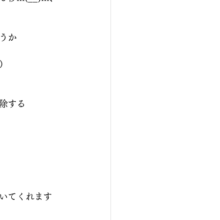
うか
）
除する
いてくれます