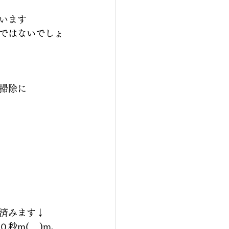
います
ではないでしょ
掃除に
済みます↓
m(__)m、