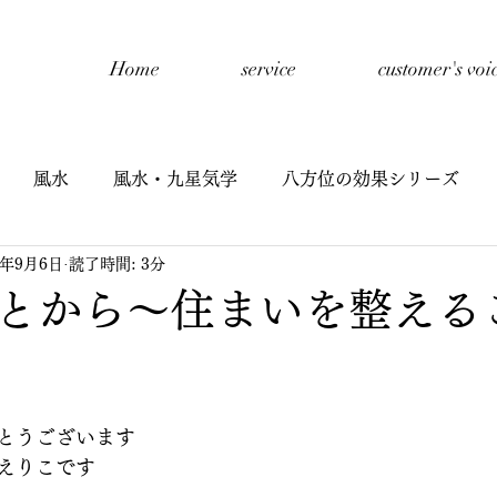
Home
service
customer's voi
風水
風水・九星気学
八方位の効果シリーズ
0年9月6日
読了時間: 3分
開催報告
禅タロットセッション
自己紹介
子
とから～住まいを整える
星氣学
子どもと風水
九星氣学cafe
半期リーディ
とうございます
イヤーリーディング
鑑定
えりこです