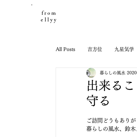
from
ellyy
All Posts
吉方位
九星気学
暮らしの風水
202
日々のこと
お客様の声
出来るこ
守る
引っ越し鑑定
子どもと九
ご訪問どうもありが
干支九星吉方位
干支九星
暮らしの風水、鈴木