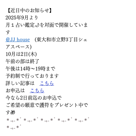
【近日中のお知らせ】
2025年9月より
月１占い鑑定🌙を対面で開催していま
す
＠JJ house
　(東大和市立野3丁目シェ
アスペース)
10月は2日(木)
午前の部は終了
午後は14時～19時まで
予約制で行っております
詳しい記事は　
こちら
お申込は　
こちら
今なら2日前迄のお申込で
ご希望の願意で護符をプレゼント中で
す🎁
＊.｡.＊ﾟ＊.｡.＊ﾟ＊.｡.＊ﾟ＊.｡.＊ﾟ＊.｡.＊ﾟ
＊.｡.＊ﾟ