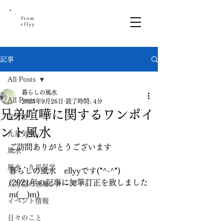
from
ellyy
記事
All Posts
暮らしの風水
All Posts
2025年9月26日
読了時間: 4分
兄弟喧嘩に関するワンポイ
吉方位
ント風水
九星気学
ご訪問ありがとうございます
風水
風水・九星気学
暮らしの風水　ellyyです(*^-^*)
(2021年の記事に加筆訂正を致しました
八方位の効果シリーズ
m(__)m)
イベント情報
日々のこと