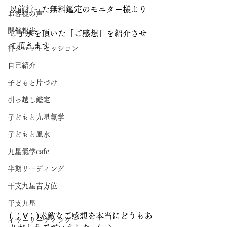
以前行った無料鑑定のモニター様より
お客様の声
開催報告
ご了承を頂いた「ご感想」を紹介させ
て頂きます
禅タロットセッション
自己紹介
子どもと片づけ
引っ越し鑑定
子どもと九星氣学
子どもと風水
九星氣学cafe
半期リーディング
干支九星吉方位
干支九星
( ；∀；)素敵なご感想を本当にどうもあ
イヤーリーディング