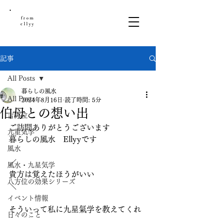
from
ellyy
記事
All Posts
暮らしの風水
All Posts
2024年8月16日
読了時間: 5分
伯母との想い出
吉方位
ご訪問ありがとうございます
九星気学
暮らしの風水　Ellyyです
風水
／
風水・九星気学
貴方は覚えたほうがいい
八方位の効果シリーズ
＼
イベント情報
そういって私に九星氣学を教えてくれ
日々のこと