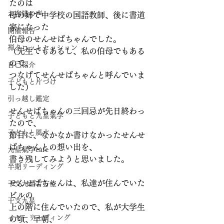
たのは
お客様の声
母の姉で中学校の国語教師、後に書道
家になった
開催報告
伯母のせんせばちゃんでした。
禅タロットセッション
（先生でもあるし、私の伯母でもある
ので、
自己紹介
つなげてせんせばちゃんと呼んでいま
子どもと片づけ
した）
引っ越し鑑定
せんせばちゃんの三回忌が先日終わっ
子どもと九星氣学
たので、
子どもと風水
節目に、なかなか書けなかったせんせ
ばちゃんとの想い出を、
九星氣学cafe
書き残してみようと思いました。
半期リーディング
せんせばちゃんは、私達が住んでいた
干支九星吉方位
ビルの
干支九星
上の階に住んでいたので、私が大学生
イヤーリーディング
の頃、早朝、