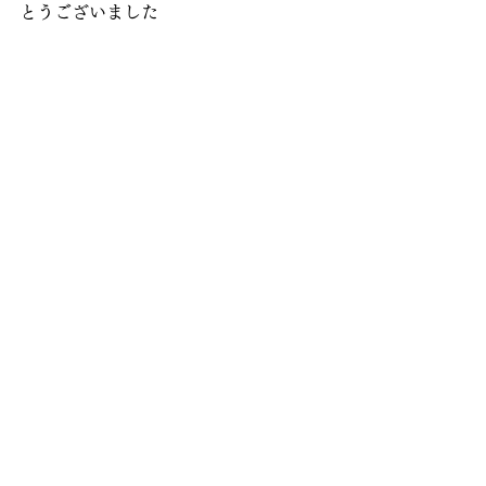
とうございました
私もこの世を去る時までに、どれだけ
のことができるかわかりませんが、
少しでも伯母のように、人に安心感を
持ってもらえるような鑑定が
できるよう精進します