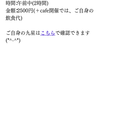
時間∶午前中(2時間)
金額∶2500円(＋cafe開催では、ご自身の
飲食代)
ご自身の九星は
こちら
で確認できます
(*^-^*)