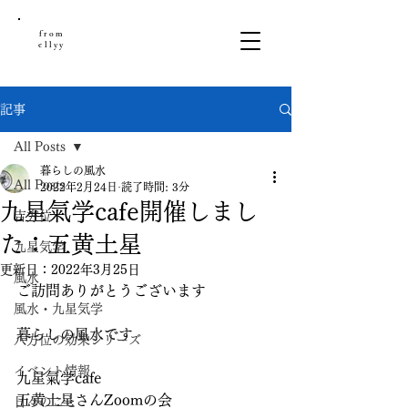
from
ellyy
記事
All Posts
暮らしの風水
All Posts
2022年2月24日
読了時間: 3分
九星氣学cafe開催しまし
吉方位
た：五黄土星
九星気学
更新日：
2022年3月25日
風水
ご訪問ありがとうございます
風水・九星気学
暮らしの風水です
八方位の効果シリーズ
イベント情報
九星氣学cafe
五黄土星さんZoomの会
日々のこと