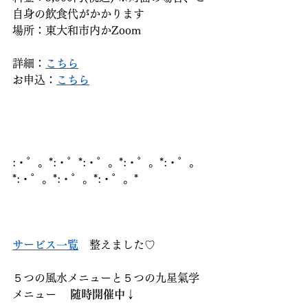
自身の飲食代がかかります
場所：東大和市内かZoom
詳細：
こちら
お申込：
こちら
:・゜。*:・゜*:・゜。*:・゜。*:・゜。
*:・゜。*:・゜。*:・゜。*
サービス一覧
　整えました♡
５つの風水メニューと５つの九星氣学
メニュー    
随時開催中↓