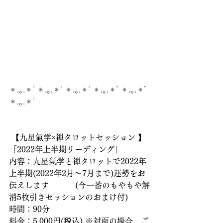
＊.｡.＊ﾟ＊.｡.＊ﾟ＊.｡.＊ﾟ＊.｡.＊ﾟ＊.｡.＊ﾟ
＊.｡.＊ﾟ
 【九星氣学×禅タロットセッション 】 
「2022年上半期リーディング」   
内容：九星氣学と禅タロットで2022年
上半期(2022年2月～7月まで)運勢をお
伝えします 　　　(今一番のもやもや解
消5枚引きセッションのおまけ付) 
時間：90分 
料金：5,000円(税込) ※対面の場合、ご