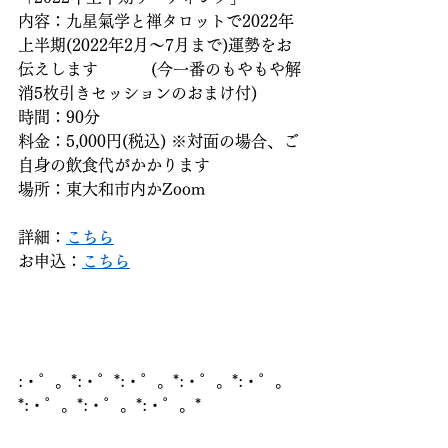
内容：九星氣学と禅タロットで2022年
上半期(2022年2月～7月まで)運勢をお
伝えします 　　　(今一番のもやもや解
消5枚引きセッションのおまけ付) 
時間：90分 
料金：5,000円(税込) ※対面の場合、ご
自身の飲食代がかかります
場所：東大和市内かZoom
詳細：
こちら
お申込：
こちら
:・゜。*:・゜*:・゜。*:・゜。*:・゜。
*:・゜。*:・゜。*:・゜。*