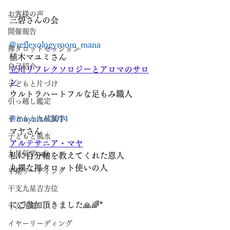
お客様の声
三碧さんの会
開催報告
@reflexologyroom_mana
禅タロットセッション
植木マユミさん
自己紹介
立川リフレクソロジーとアロマのサロ
ン
子どもと片づけ
ウルトラハートフルな足もみ職人
引っ越し鑑定
@mayaixel2014
子どもと九星氣学
マヤさん
子どもと風水
アルテサニア・マヤ
九星氣学cafe
私に自分軸を教えてくれた恩人
丸裸な禅タロット使いの人
半期リーディング
干支九星吉方位
にご参加頂きました🙏🌈*
干支九星
イヤーリーディング