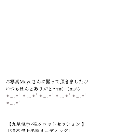
お写真Mayaさんに撮って頂きました♡
いつもほんとありがと～m(__)m♪♡
＊.｡.＊ﾟ＊.｡.＊ﾟ＊.｡.＊ﾟ＊.｡.＊ﾟ＊.｡.＊ﾟ
＊.｡.＊ﾟ
 【九星氣学×禅タロットセッション 】 
「2022年上半期リーディング」   