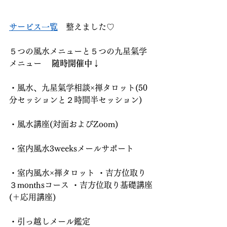
サービス一覧
　整えました♡
５つの風水メニューと５つの九星氣学
メニュー    
随時開催中↓
・風水、九星氣学相談×禅タロット(50
分セッションと２時間半セッション)
・風水講座(対面およびZoom)
・室内風水3weeksメールサポート
・室内風水×禅タロット ・吉方位取り
３monthsコース ・吉方位取り基礎講座
(＋応用講座)
・引っ越しメール鑑定