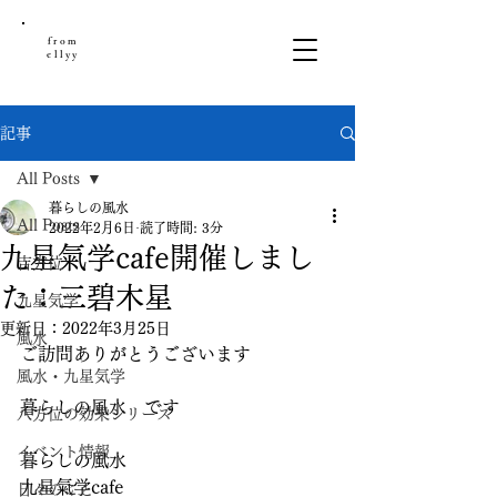
from
ellyy
記事
All Posts
暮らしの風水
All Posts
2022年2月6日
読了時間: 3分
九星氣学cafe開催しまし
吉方位
た：三碧木星
九星気学
更新日：
2022年3月25日
風水
ご訪問ありがとうございます
風水・九星気学
暮らしの風水　です
八方位の効果シリーズ
イベント情報
暮らしの風水
九星氣学cafe
日々のこと