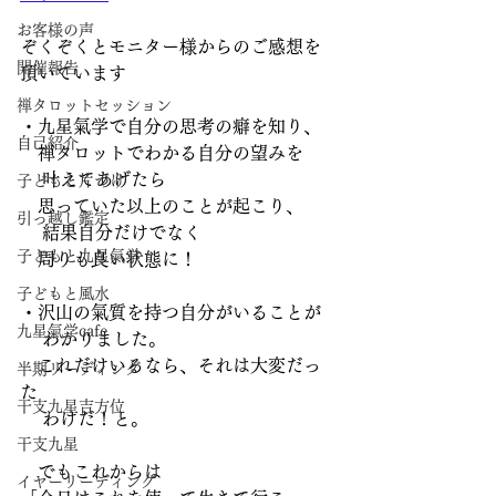
お客様の声
ぞくぞくとモニター様からのご感想を
開催報告
頂いています
禅タロットセッション
・九星氣学で自分の思考の癖を知り、
自己紹介
　禅タロットでわかる自分の望みを
    叶えてあげたら
子どもと片づけ
　思っていた以上のことが起こり、
引っ越し鑑定
    結果自分だけでなく
子どもと九星氣学
　周りも良い状態に！
子どもと風水
・沢山の氣質を持つ自分がいることが
九星氣学cafe
    わかりました。
　これだけいるなら、それは大変だっ
半期リーディング
た
干支九星吉方位
    わけだ！と。
干支九星
　でもこれからは
イヤーリーディング