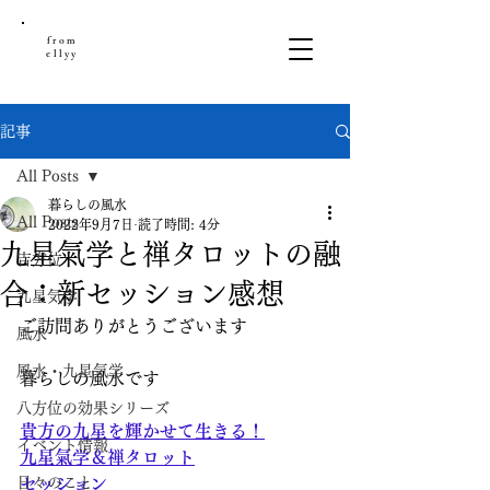
from
ellyy
記事
All Posts
暮らしの風水
All Posts
2022年9月7日
読了時間: 4分
九星氣学と禅タロットの融
吉方位
合：新セッション感想
九星気学
ご訪問ありがとうございます
風水
風水・九星気学
暮らしの風水です
八方位の効果シリーズ
貴方の九星を輝かせて生きる！
イベント情報
九星氣学＆禅タロット
日々のこと
セッション