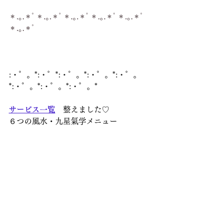
＊.｡.＊ﾟ＊.｡.＊ﾟ＊.｡.＊ﾟ＊.｡.＊ﾟ＊.｡.＊ﾟ
＊.｡.＊ﾟ
:・゜。*:・゜*:・゜。*:・゜。*:・゜。
*:・゜。*:・゜。*:・゜。*
サービス一覧
　整えました♡
６つの風水・九星氣学メニュー
　暮らしの風水のサービスを受けて頂
いた
　お客様の声は　
こちら