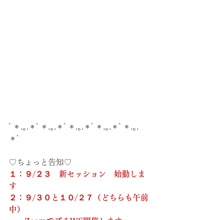
ﾟ＊.｡.＊ﾟ＊.｡.＊ﾟ＊.｡.＊ﾟ＊.｡.＊ﾟ＊.｡.
＊ﾟ
♡ちょっと告知♡
１：９/２３　新セッション　始動しま
す
２：９/３０と１０/２７（どちらも午前
中）　