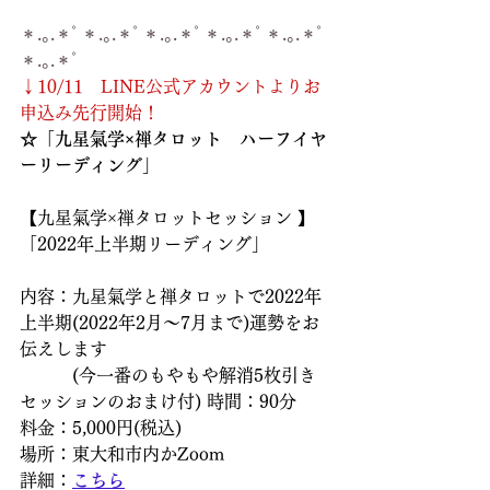
＊.｡.＊ﾟ＊.｡.＊ﾟ＊.｡.＊ﾟ＊.｡.＊ﾟ＊.｡.＊ﾟ
＊.｡.＊ﾟ
↓10/11　LINE公式アカウントよりお
申込み先行開始！
☆「九星氣学×禅タロット　ハーフイヤ
ーリーディング」
【九星氣学×禅タロットセッション 】
「2022年上半期リーディング」
内容：九星氣学と禅タロットで2022年
上半期(2022年2月～7月まで)運勢をお
伝えします
　　　(今一番のもやもや解消5枚引き
セッションのおまけ付) 時間：90分
料金：5,000円(税込)
場所：東大和市内かZoom
詳細：
こちら