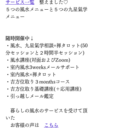
サービス一覧
　整えました♡
５つの風水メニューと５つの九星氣学
メニュー
随時開催中↓
・風水、九星氣学相談×禅タロット(50
分セッションと２時間半セッション)
・風水講座(対面およびZoom)
・室内風水3weeksメールサポート
・室内風水×禅タロット
・吉方位取り３monthsコース
・吉方位取り基礎講座(＋応用講座)
・引っ越しメール鑑定
　暮らしの風水のサービスを受けて頂
いた
　お客様の声は　
こちら