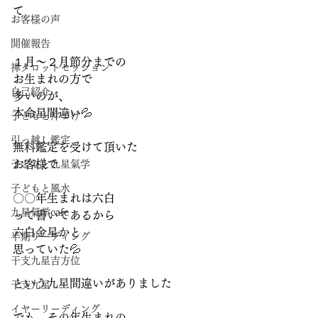
て
お客様の声
開催報告
１月～２月節分までの
禅タロットセッション
お生まれの方で
自己紹介
多いのが、
本命星間違い💦
子どもと片づけ
引っ越し鑑定
無料鑑定を受けて頂いた
お客様で
子どもと九星氣学
子どもと風水
〇〇年生まれは六白
九星氣学cafe
って書いてあるから
六白金星かと
半期リーディング
思っていた💦
干支九星吉方位
という九星間違いがありました
干支九星
イヤーリーディング
でも、その年生まれの