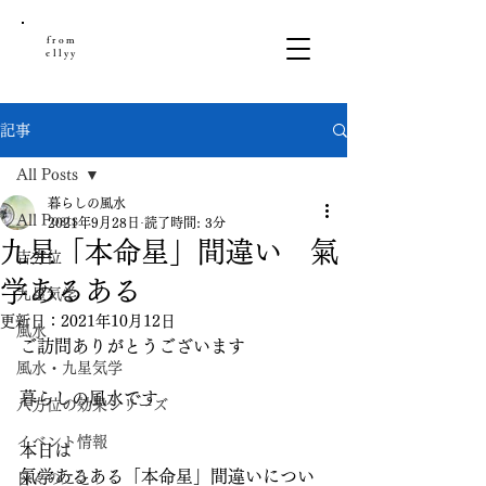
from
ellyy
記事
All Posts
暮らしの風水
All Posts
2021年9月28日
読了時間: 3分
九星「本命星」間違い 氣
吉方位
学あるある
九星気学
更新日：
2021年10月12日
風水
ご訪問ありがとうございます
風水・九星気学
暮らしの風水です
八方位の効果シリーズ
イベント情報
本日は
氣学あるある「本命星」間違いについ
日々のこと