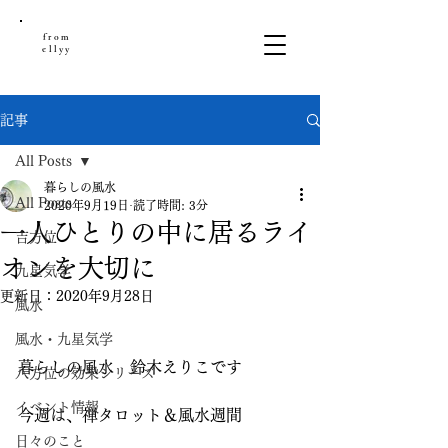
from
ellyy
記事
All Posts
暮らしの風水
All Posts
2020年9月19日
読了時間: 3分
一人ひとりの中に居るライ
吉方位
オンを大切に
九星気学
更新日：
2020年9月28日
風水
風水・九星気学
暮らしの風水　鈴木えりこです
八方位の効果シリーズ
イベント情報
今週は、禅タロット＆風水週間
日々のこと