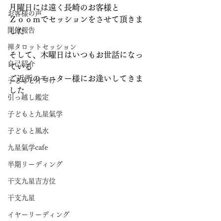
月曜日には遠く長崎のお客様と
お客様の声
Ｚｏｏｍでセッションをさせて頂きま
開催報告
した
禅タロットセッション
そして、木曜日はいつもお世話になっ
自己紹介
ている
ご近所のモニター様にお逢いしてきま
子どもと片づけ
した
引っ越し鑑定
子どもと九星氣学
子どもと風水
九星氣学cafe
半期リーディング
干支九星吉方位
干支九星
イヤーリーディング