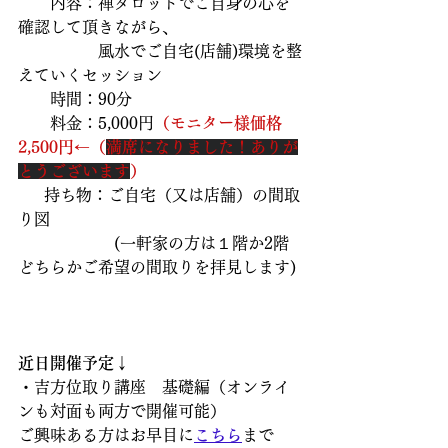
内容：禅タロットでご自身の心を
確認して頂きながら、
　　　　　風水でご自宅(店舗)環境を整
えていくセッション
　　時間：90分
　　料金：5,000円
（モニター様価格
2,500円←（
満席になりました！ありが
とうございます
）
 　 持ち物：ご自宅（又は店舗）の間取
り図
　　　　　　(一軒家の方は１階か2階
どちらかご希望の間取りを拝見します)
近日開催予定↓
・吉方位取り講座　基礎編（オンライ
ンも対面も両方で開催可能）
ご興味ある方はお早目に
こちら
まで