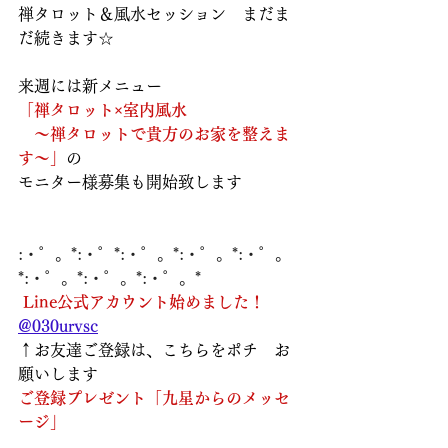
禅タロット＆風水セッション　まだま
だ続きます☆
来週には新メニュー
「禅タロット×室内風水
　～禅タロットで貴方のお家を整えま
す～」
の
モニター様募集も開始致します
:・゜。*:・゜*:・゜。*:・゜。*:・゜。
*:・゜。*:・゜。*:・゜。*
Line公式アカウント始めました！
@030urvsc
↑お友達ご登録は、こちらをポチ　お
願いします  
ご登録プレゼント「九星からのメッセ
ージ」