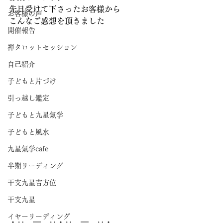
先日受けて下さったお客様から
お客様の声
こんなご感想を頂きました
開催報告
禅タロットセッション
自己紹介
子どもと片づけ
引っ越し鑑定
子どもと九星氣学
子どもと風水
九星氣学cafe
半期リーディング
干支九星吉方位
干支九星
イヤーリーディング
・‥…━…‥・‥…━…‥・