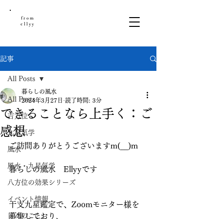
from
ellyy
記事
All Posts
暮らしの風水
All Posts
2024年3月27日
読了時間: 3分
できることなら上手く：ご
吉方位
感想
九星気学
ご訪問ありがとうございますm(__)m
風水
風水・九星気学
暮らしの風水　Ellyyです
八方位の効果シリーズ
イベント情報
干支九星鑑定で、Zoomモニター様を
日々のこと
募集しており、