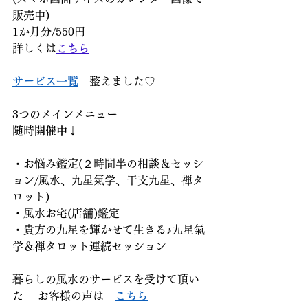
販売中)
1か月分/550円
詳しくは
こちら
サービス一覧
　整えました♡
3つのメインメニュー       
随時開催中↓
・お悩み鑑定(２時間半の相談＆セッシ
ョン/風水、九星氣学、干支九星、禅タ
ロット) 
・風水お宅(店舗)鑑定 
・貴方の九星を輝かせて生きる♪九星氣
学＆禅タロット連続セッション
暮らしの風水のサービスを受けて頂い
た 　お客様の声は　
こちら