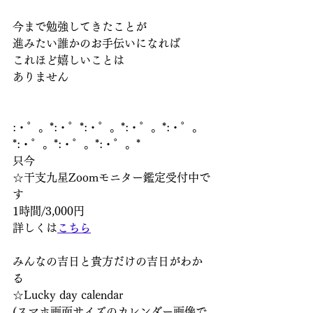
今まで勉強してきたことが
進みたい誰かのお手伝いになれば
これほど嬉しいことは
ありません
:・゜。*:・゜*:・゜。*:・゜。*:・゜。
*:・゜。*:・゜。*:・゜。*
只今
☆干支九星Zoomモニター鑑定受付中で
す
1時間/3,000円
詳しくは
こちら
みんなの吉日と貴方だけの吉日がわか
る
☆Lucky day calendar　
(スマホ画面サイズのカレンダー画像で