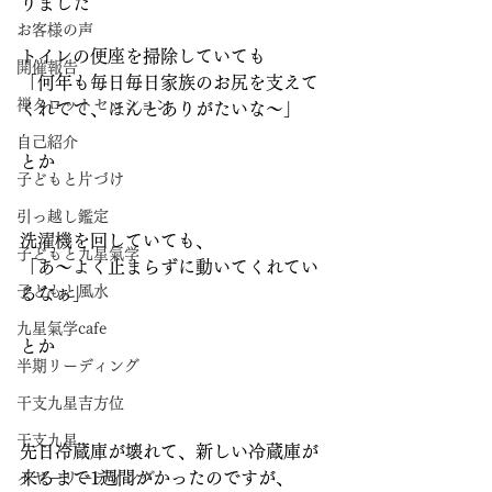
りました
お客様の声
トイレの便座を掃除していても
開催報告
「何年も毎日毎日家族のお尻を支えて
禅タロットセッション
くれてて、ほんとありがたいな～」
自己紹介
とか
子どもと片づけ
引っ越し鑑定
洗濯機を回していても、
子どもと九星氣学
「あ～よく止まらずに動いてくれてい
子どもと風水
るなぁ」
九星氣学cafe
とか
半期リーディング
干支九星吉方位
干支九星
先日冷蔵庫が壊れて、新しい冷蔵庫が
来るまで1週間かかったのですが、
イヤーリーディング