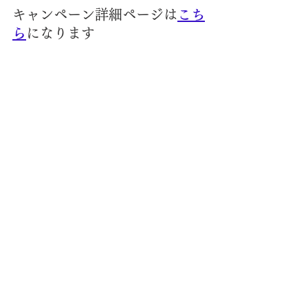
キャンペーン詳細ページは
こち
ら
になります
 こんな記事も書いています
　ご参考になる方がいらっしゃると嬉
しいです
↓
【日々の出来事とお部屋の関係】
東　　：仕事や健康に関係がある方
位　
こちら
東南　：ご縁に関係がある方位　
こち
ら
北　　：心に関係がある方位　
こちら
南西　：女性に意識してほしい方位　
こちら