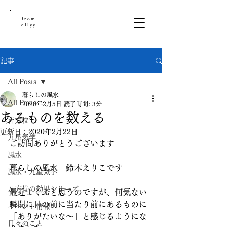
from
ellyy
記事
All Posts
暮らしの風水
All Posts
2020年2月5日
読了時間: 3分
あるものを数える
吉方位
更新日：
2020年2月22日
九星気学
ご訪問ありがとうございます
風水
暮らしの風水　鈴木えりこです
風水・九星気学
八方位の効果シリーズ
最近よくふと思うのですが、何気ない
瞬間に目の前に当たり前にあるものに
イベント情報
「ありがたいな～」と感じるようにな
日々のこと